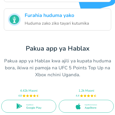
Furahia huduma yako
Huduma zako ziko tayari kutumika
Pakua app ya Hablax
Pakua app ya Hablax kwa ajili ya kupata huduma
bora, ikiwa ni pamoja na UFC 5 Points Top Up na
Xbox nchini Uganda.
4.42k Maoni
1.2k Maoni
4.8
4.4
Inapatikana
Inapatikana kwenye
Google Play
AppStore