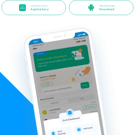
Inapatikana kwenye
APK ya Moja kwa Moja
AppGallery
Download