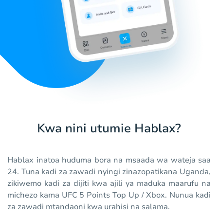
Kwa nini utumie Hablax?
Hablax inatoa huduma bora na msaada wa wateja saa
24. Tuna kadi za zawadi nyingi zinazopatikana Uganda,
zikiwemo kadi za dijiti kwa ajili ya maduka maarufu na
michezo kama UFC 5 Points Top Up / Xbox. Nunua kadi
za zawadi mtandaoni kwa urahisi na salama.