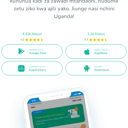
kununua kadi za zawadi mtandaoni, huduma
zetu ziko kwa ajili yako. Jiunge nasi nchini
Uganda!
4.42k Maoni
1.2k Maoni
4.8
4.4
Inapatikana kwenye
Inapatikana kwenye
Google Play
AppStore
Inapatikana kwenye
Direct APK
AppGallery
Download