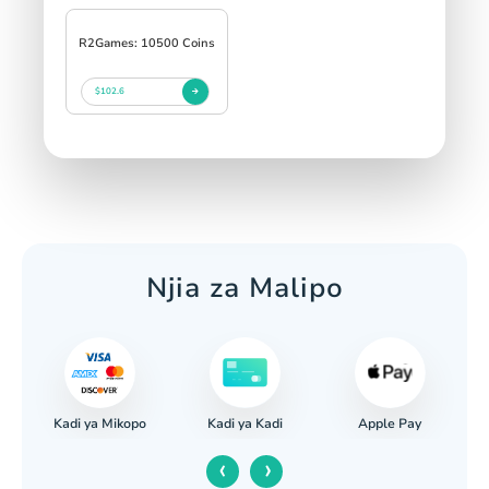
R2Games: 10500 Coins
$102.6
Njia za Malipo
Kadi ya Mikopo
Apple Pay
nki
Kadi ya Kadi
‹
›