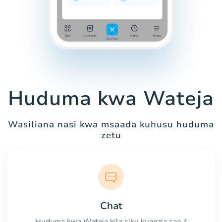
Huduma kwa Wateja
Wasiliana nasi kwa msaada kuhusu huduma
zetu
Chat
Huduma kwa Wateja kila siku kuanzia saa 4