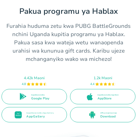
Pakua programu ya Hablax
Furahia huduma zetu kwa PUBG BattleGrounds
nchini Uganda kupitia programu ya Hablax.
Pakua sasa kwa wateja wetu wanaopenda
urahisi wa kununua gift cards. Karibu ujeze
mchanganyiko wako wa michezo!
4.42k Maoni
1.2k Maoni
4.8
4.4
Inapatikana katika
Inapatikana katika App Store
Google Play
AppStore
Inapatikana katika App Gallery
APK ya moja kwa moja
AppGallery
Download