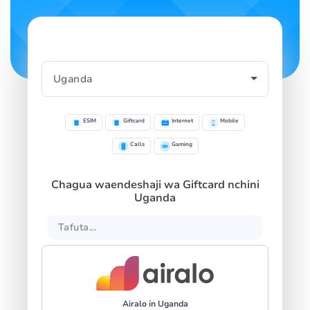
ESIM
Giftcard
Internet
Mobile
Calls
Gaming
Chagua waendeshaji wa Giftcard nchini
Uganda
Airalo in Uganda