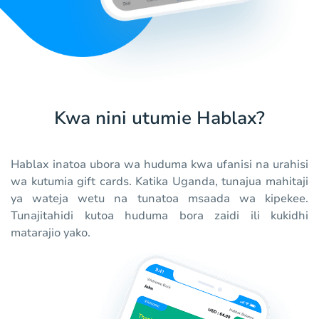
Kwa nini utumie Hablax?
Hablax inatoa ubora wa huduma kwa ufanisi na urahisi
wa kutumia gift cards. Katika Uganda, tunajua mahitaji
ya wateja wetu na tunatoa msaada wa kipekee.
Tunajitahidi kutoa huduma bora zaidi ili kukidhi
matarajio yako.