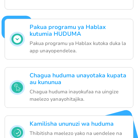
Pakua programu ya Hablax
kutumia HUDUMA
Pakua programu ya Hablax kutoka duka la
app unayopendelea.
Chagua huduma unayotaka kupata
au kununua
Chagua huduma inayokufaa na uingize
maelezo yanayohitajika.
Kamilisha ununuzi wa huduma
Thibitisha maelezo yako na uendelee na