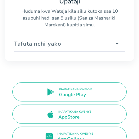
Upataji
Huduma kwa Wateja kila siku kutoka saa 10
asubuhi hadi saa 5 usiku (Saa za Mashariki,
Marekani) kupitia simu.
Tafuta nchi yako
INAPATIKANA KWENYE
Google Play
INAPATIKANA KWENYE
AppStore
INAPATIKANA KWENYE