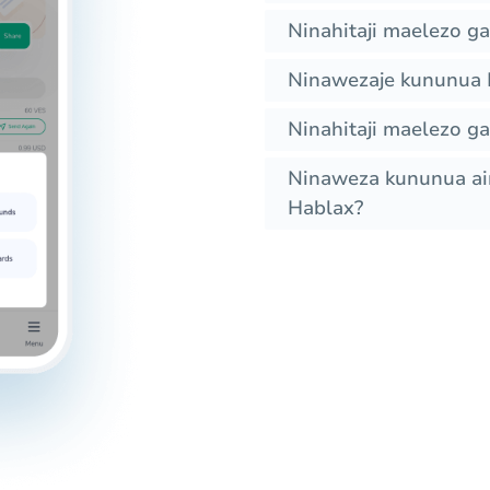
Ninahitaji maelezo g
Ninawezaje kununua 
Ninahitaji maelezo g
Ninaweza kununua ain
Hablax?