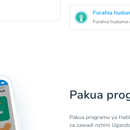
Furahia hudu
Furahia huduma 
Pakua pro
Pakua programu ya Habl
za zawadi nchini Uganda