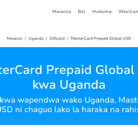
Mwanzo
Bei
Huduma
Wasilian
Mwanzo
Uganda
Giftcard
MasterCard Prepaid Global USD
erCard Prepaid Globa
kwa Uganda
a kwa wapendwa wako Uganda, Maste
SD ni chaguo lako la haraka na rahi