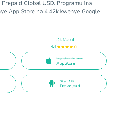
Prepaid Global USD. Programu ina
nye App Store na 4.42k kwenye Google
1.2k Maoni
4.4
Inapatikana kwenye
AppStore
Direct APK
Download