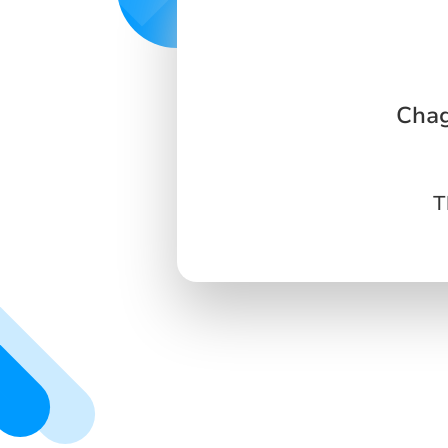
Chag
T