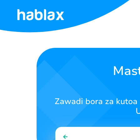
Mwanzo
Bei
Huduma
Mast
Wasiliana
nasi
Zawadi bora za kuto
Kiswahili
U
SIGN IN
SIGN UP