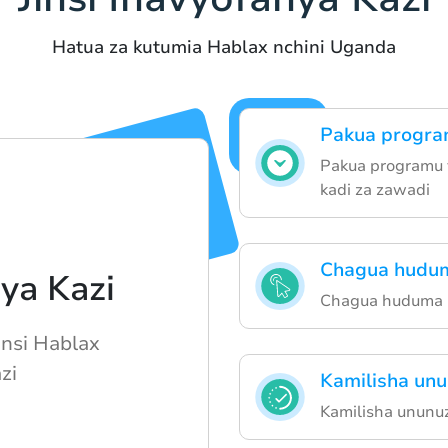
Hatua za kutumia Hablax nchini Uganda
Pakua progra
Pakua programu 
kadi za zawadi
Chagua hudu
nya Kazi
Chagua huduma u
insi Hablax
zi
Kamilisha unu
Kamilisha ununu