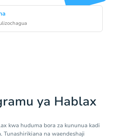
ma
ulizochagua
gramu ya Hablax
ax kwa huduma bora za kununua kadi
. Tunashirikiana na waendeshaji