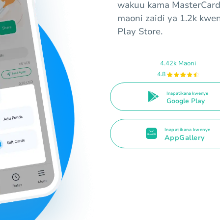
wakuu kama MasterCard 
maoni zaidi ya 1.2k kwe
Play Store.
4.42k Maoni
4.8
Inapatikana kwenye
Google Play
Inapatikana kwenye
AppGallery