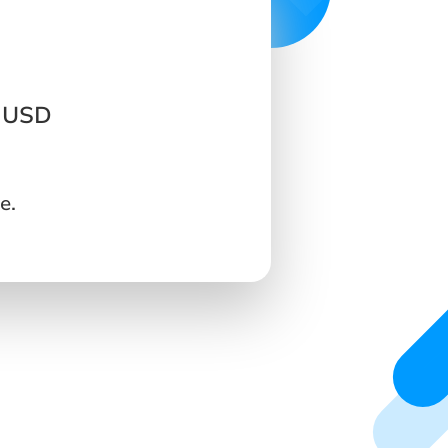
l USD
e.