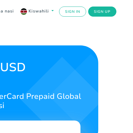
a nasi
Kiswahili
SIGN IN
SIGN UP
l USD
rCard Prepaid Global
si