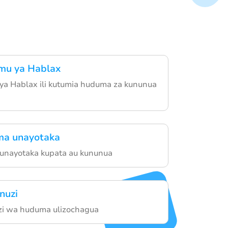
mu ya Hablax
ya Hablax ili kutumia huduma za kununua
ma unayotaka
nayotaka kupata au kununua
nuzi
zi wa huduma ulizochagua