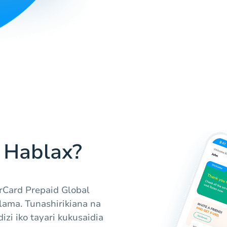
 Hablax?
rCard Prepaid Global
lama. Tunashirikiana na
izi iko tayari kukusaidia