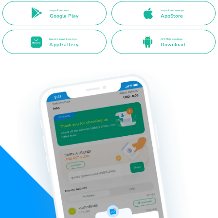
Inapatikana kwa
Inapatikana kwenye
Google Play
AppStore
Inapatikana kwenye
APK Moja kwa Moja
AppGallery
Download