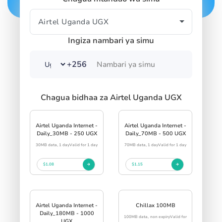
Ingiza nambari ya simu
+256
Chagua bidhaa za Airtel Uganda UGX
Airtel Uganda Internet -
Airtel Uganda Internet -
Daily_30MB - 250 UGX
Daily_70MB - 500 UGX
30MB data, 1 dayValid for 1 day
70MB data, 1 dayValid for 1 day
$1.08
$1.15
Airtel Uganda Internet -
Chillax 100MB
Daily_180MB - 1000
100MB data, non expiryValid for
UGX