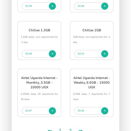
$2.49
$2.49
Chillax 1.3GB
Chillax 2GB
1.3GB data, non expiryValid for
2GB data, non expiryValid for -1
-1 day
day
$2.49
$3.23
Airtel Uganda Internet -
Airtel Uganda Internet -
Monthly_3.5GB -
Weekly_6.6GB - 15000
10000 UGX
UGX
3.25GB data, 30 daysValid for
5.5GB data, 7 daysValid for 7
30 days
days
$3.97
$5.45
1
2