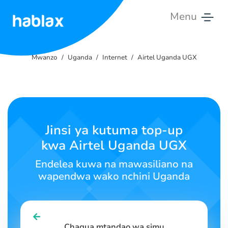
Menu
Mwanzo
Mwanzo
Uganda
Internet
Airtel Uganda UGX
Viwango
Huduma
Wasiliana
Jinsi ya kutuma top-up
nasi
kwa Airtel Uganda UGX
Kiswahili
Endelea kuwa na mawasiliano na
wapendwa wako nchini Uganda
SIGN IN
SIGN UP
Chagua mtandao wa simu