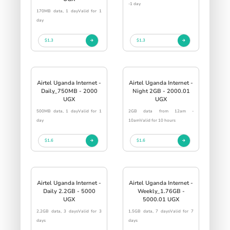
-1 day
170MB data, 1 dayValid for 1
day
$1.3
$1.3
Airtel Uganda Internet -
Airtel Uganda Internet -
Daily_750MB - 2000
Night 2GB - 2000.01
UGX
UGX
500MB data, 1 dayValid for 1
2GB data from 12am -
day
10amValid for 10 hours
$1.6
$1.6
Airtel Uganda Internet -
Airtel Uganda Internet -
Daily 2.2GB - 5000
Weekly_1.76GB -
UGX
5000.01 UGX
2.2GB data, 3 daysValid for 3
1.5GB data, 7 daysValid for 7
days
days