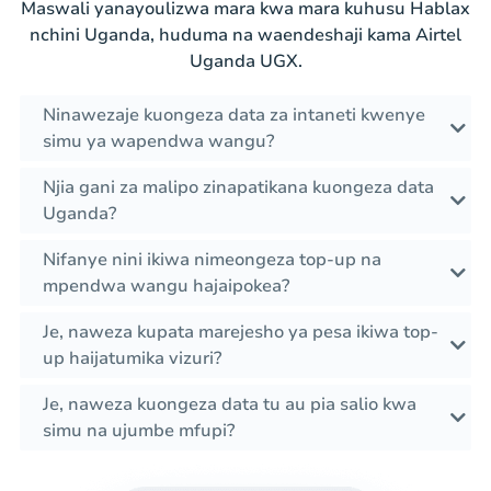
Maswali yanayoulizwa mara kwa mara kuhusu Hablax
nchini Uganda, huduma na waendeshaji kama Airtel
Uganda UGX.
Ninawezaje kuongeza data za intaneti kwenye
simu ya wapendwa wangu?
Njia gani za malipo zinapatikana kuongeza data
Uganda?
Nifanye nini ikiwa nimeongeza top-up na
mpendwa wangu hajaipokea?
Je, naweza kupata marejesho ya pesa ikiwa top-
up haijatumika vizuri?
Je, naweza kuongeza data tu au pia salio kwa
simu na ujumbe mfupi?