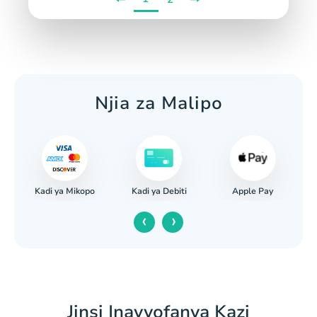
Njia za Malipo
Kadi ya Mikopo
Apple Pay
nki
Kadi ya Debiti
‹
›
Jinsi Inavyofanya Kazi