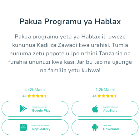
Pakua Programu ya Hablax
Pakua programu yetu ya Hablax ili uweze
kununua Kadi za Zawadi kwa urahisi. Tumia
huduma zetu popote ulipo nchini Tanzania na
furahia ununuzi kwa kasi. Jaribu leo na ujiunge
na familia yetu kubwa!
4.42k Maoni
1.2k Maoni
4.8
4.4
Inapatikana kwenye
Inapatikana kwenye
Google Play
AppStore
Inapatikana kwenye
Direct APK
AppGallery
Download