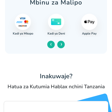
Mbinu za Malipo
Kadi ya Mkopo
Apple Pay
nki
Kadi ya Deni
‹
›
Inakuwaje?
Hatua za Kutumia Hablax nchini Tanzania