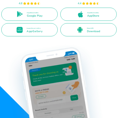
4.8
4.4
Inapatikana katika
Inapatikana katika
Google Play
AppStore
Inapatikana katika
Direct APK
AppGallery
Download