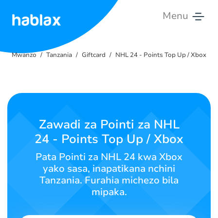
Menu
Mwanzo
Mwanzo
Tanzania
Giftcard
NHL 24 - Points Top Up / Xbox
Gharama
Huduma
Wasiliana
Zawadi za Pointi za NHL
nasi
24 - Points Top Up / Xbox
Kiswahili
Pata Pointi za NHL 24 kwa Xbox
yako sasa, inapatikana nchini
Tanzania. Furahia michezo bila
mipaka.
SIGN IN
SIGN UP