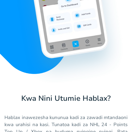
Kwa Nini Utumie Hablax?
Hablax inawezesha kununua kadi za zawadi mtandaoni
kwa urahisi na kasi. Tunatoa kadi za NHL 24 - Points
Top Up / Xbox na huduma nyingine nyingi. Pata