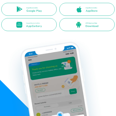
Inapatikana katika
Inapatikana katika
Google Play
AppStore
Inapatikana katika
APK Moja kwa Moja
AppGallery
Download