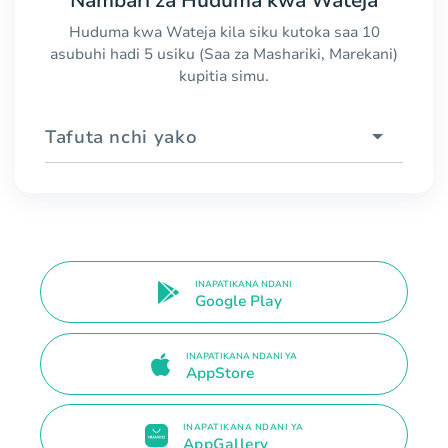
Nambari za Huduma kwa Wateja
Huduma kwa Wateja kila siku kutoka saa 10
asubuhi hadi 5 usiku (Saa za Mashariki, Marekani)
kupitia simu.
Tafuta nchi yako
INAPATIKANA NDANI
Google Play
INAPATIKANA NDANI YA
AppStore
INAPATIKANA NDANI YA
AppGallery