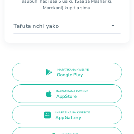
asubuhi hadi saa 5 usiku (Saa za Mashariki,
Marekani) kupitia simu.
Tafuta nchi yako
INAPATIKANA KWENYE
Google Play
INAPATIKANA KWENYE
AppStore
INAPATIKANA KWENYE
AppGallery