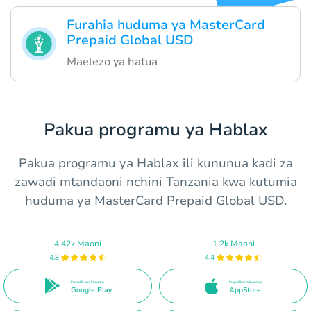
Furahia huduma ya MasterCard
Prepaid Global USD
Maelezo ya hatua
Pakua programu ya Hablax
Pakua programu ya Hablax ili kununua kadi za
zawadi mtandaoni nchini Tanzania kwa kutumia
huduma ya MasterCard Prepaid Global USD.
4.42k Maoni
1.2k Maoni
4.8
4.4
Inapatikana kwenye
Inapatikana kwenye
Google Play
AppStore