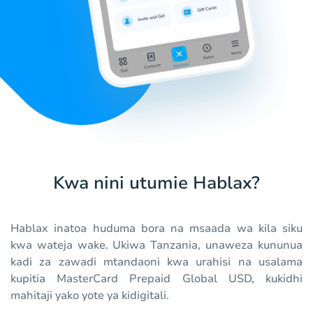
Kwa nini utumie Hablax?
Hablax inatoa huduma bora na msaada wa kila siku
kwa wateja wake. Ukiwa Tanzania, unaweza kununua
kadi za zawadi mtandaoni kwa urahisi na usalama
kupitia MasterCard Prepaid Global USD, kukidhi
mahitaji yako yote ya kidigitali.