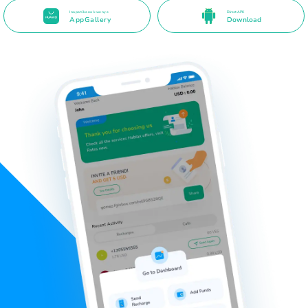
Inapatikana kwenye
Direct APK
AppGallery
Download