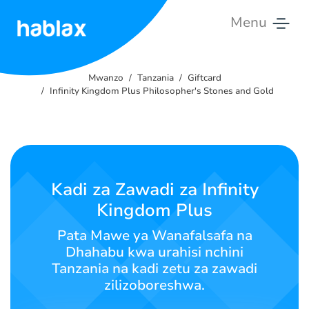
Menu
Mwanzo
Mwanzo
Tanzania
Giftcard
Viwango
Infinity Kingdom Plus Philosopher's Stones and Gold
Huduma
Wasiliana
nasi
Kadi za Zawadi za Infinity
Kingdom Plus
Kiswahili
Pata Mawe ya Wanafalsafa na
Dhahabu kwa urahisi nchini
Tanzania na kadi zetu za zawadi
SIGN IN
SIGN UP
zilizoboreshwa.