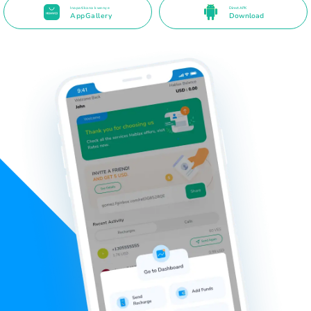
Inapatikana kwenye
Direct APK
AppGallery
Download