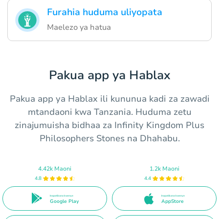
Furahia huduma uliyopata
Maelezo ya hatua
Pakua app ya Hablax
Pakua app ya Hablax ili kununua kadi za zawadi
mtandaoni kwa Tanzania. Huduma zetu
zinajumuisha bidhaa za Infinity Kingdom Plus
Philosophers Stones na Dhahabu.
4.42k Maoni
1.2k Maoni
4.8
4.4
Inapatikana kwenye
Inapatikana kwenye
Google Play
AppStore