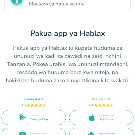
Maelezo ya hatua ya nne
Pakua app ya Hablax
Pakua app ya Hablax ili kupata huduma za
ununuzi wa kadi za zawadi na zaidi nchini
Tanzania. Pokea urahisi wa ununuzi mtandaoni,
msaada wa huduma bora kwa mteja, na
hakikisha huduma zako zinapatikana kila wakati.
Maoni 4.42k
Maoni 1.2k
4.8
4.4
Inapatikana
Inapatikana kwenye
Google Play
AppStore
Inapatikana kwenye
APK ya Moja kwa Moja