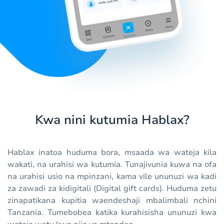
Kwa nini kutumia Hablax?
Hablax inatoa huduma bora, msaada wa wateja kila
wakati, na urahisi wa kutumia. Tunajivunia kuwa na ofa
na urahisi usio na mpinzani, kama vile ununuzi wa kadi
za zawadi za kidigitali (Digital gift cards). Huduma zetu
zinapatikana kupitia waendeshaji mbalimbali nchini
Tanzania. Tumebobea katika kurahisisha ununuzi kwa