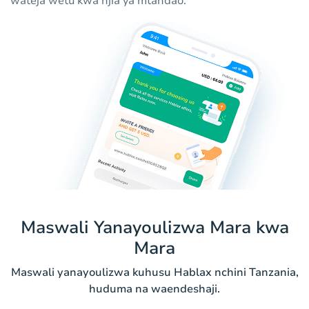
wateja wetu kwa njia ya mtandao.
Maswali Yanayoulizwa Mara kwa
Mara
Maswali yanayoulizwa kuhusu Hablax nchini Tanzania,
huduma na waendeshaji.