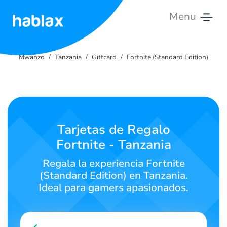
Menu
Mwanzo
Mwanzo
Tanzania
Giftcard
Fortnite (Standard Edition)
Bei
Huduma
Wasiliana
Tarjetas de Regalo
nasi
Fortnite - Tanzania
Kiswahili
Regala la experiencia Fortnite
(Standard Edition) en Tanzania.
Ideal para gamers apasionados.
SIGN IN
SIGN UP