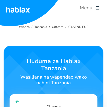
Menu
Kwanza
Kwanza
Tanzania
Giftcard
CY.SEND EUR
Bei
Huduma
Wasiliana
Huduma za Hablax
nasi
Tanzania
Kiswahili
Wasiliana na wapendao wako
nchini Tanzania
SIGN IN
SIGN UP
Chagua