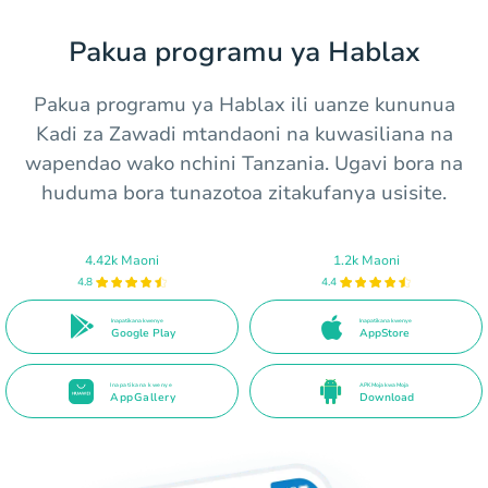
Pakua programu ya Hablax
Pakua programu ya Hablax ili uanze kununua
Kadi za Zawadi mtandaoni na kuwasiliana na
wapendao wako nchini Tanzania. Ugavi bora na
huduma bora tunazotoa zitakufanya usisite.
4.42k Maoni
1.2k Maoni
4.8
4.4
Inapatikana kwenye
Inapatikana kwenye
Google Play
AppStore
Inapatikana kwenye
APK Moja kwa Moja
AppGallery
Download