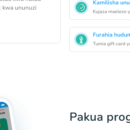
Kamilisha un
x kwa ununuzi
Kujaza maelezo y
Furahia hudum
Tumia gift card
Pakua pro