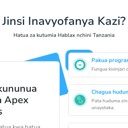
Jinsi Inavyofanya Kazi?
Hatua za kutumia Hablax nchini Tanzania
Pakua progra
Fungua kivinjari
a kununua
Chagua hudum
a Apex
Pata huduma zina
unayotaka.
s
tua kwa hatua