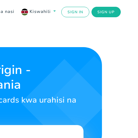
a nasi
Kiswahili
SIGN IN
SIGN UP
gin -
ania
 cards kwa urahisi na