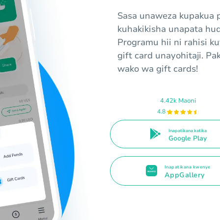
Sasa unaweza kupakua p
kuhakikisha unapata hud
Programu hii ni rahisi k
gift card unayohitaji. P
wako wa gift cards!
4.42k Maoni
4.8
Inapatikana katika
Google Play
Inapatikana kwenye
AppGallery