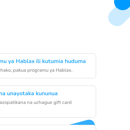
mu ya Hablax ili kutumia huduma
 chako, pakua programu ya Hablax.
a unayotaka kununua
zopatikana na uchague gift card