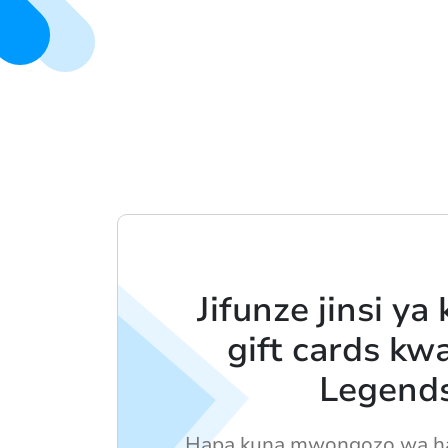
Jifunze jinsi y
gift cards kw
Legend
Hapa kuna mwongozo wa ha