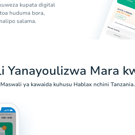
 kuweza kupata digital
atoa huduma bora,
malipo salama.
i Yanayoulizwa Mara k
Maswali ya kawaida kuhusu Hablax nchini Tanzania.