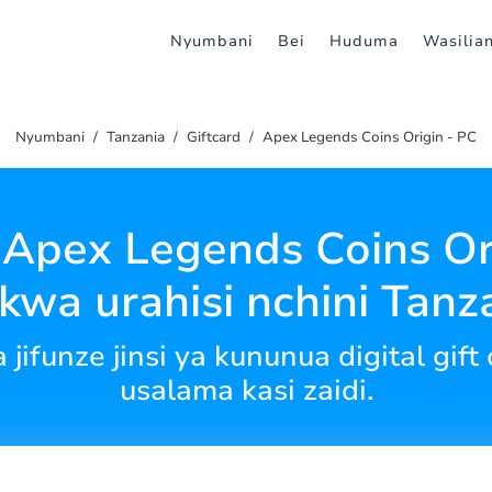
Nyumbani
Bei
Huduma
Wasilian
Nyumbani
Tanzania
Giftcard
Apex Legends Coins Origin - PC
 Apex Legends Coins Ori
kwa urahisi nchini Tanz
ifunze jinsi ya kununua digital gift
usalama kasi zaidi.