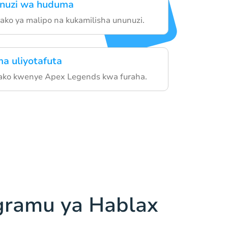
unuzi wa huduma
ako ya malipo na kukamilisha ununuzi.
a uliyotafuta
 yako kwenye Apex Legends kwa furaha.
gramu ya Hablax