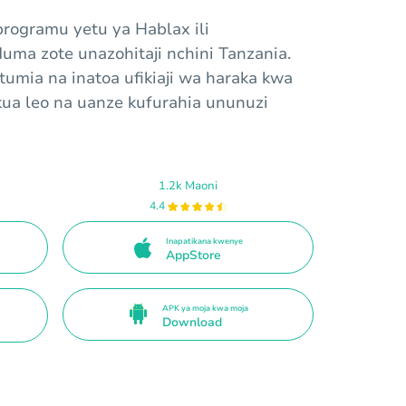
rogramu yetu ya Hablax ili
uma zote unazohitaji nchini Tanzania.
utumia na inatoa ufikiaji wa haraka kwa
akua leo na uanze kufurahia ununuzi
1.2k Maoni
4.4
Inapatikana kwenye
AppStore
APK ya moja kwa moja
Download