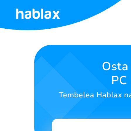
Nyumbani
Bei
Huduma
Osta
PC 
Wasiliana
nasi
Tembelea Hablax na j
Kiswahili
SIGN IN
SIGN UP