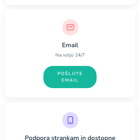
Email
Na voljo 24/7
POŠLJITE
EMAIL
Podpora strankam in dostopne