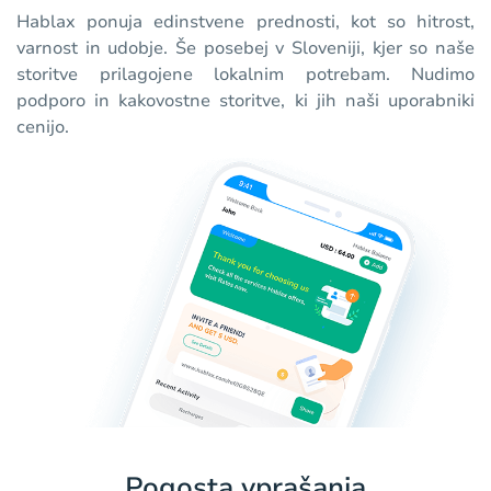
Hablax ponuja edinstvene prednosti, kot so hitrost,
varnost in udobje. Še posebej v Sloveniji, kjer so naše
storitve prilagojene lokalnim potrebam. Nudimo
podporo in kakovostne storitve, ki jih naši uporabniki
cenijo.
Pogosta vprašanja