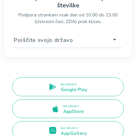
številke
Podpora strankam vsak dan od 10.00 do 23.00
(Ustrezni časi, ZDA) prek klicev.
Poiščite svojo državo
NA VOLJO V
Google Play
NA VOLJO V
AppStore
NA VOLJO V
AppGallery