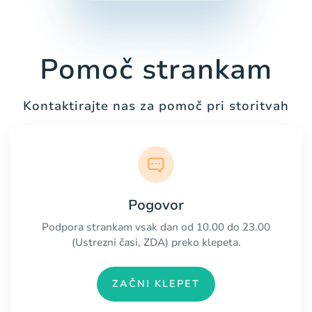
Pomoč strankam
Kontaktirajte nas za pomoč pri storitvah
Pogovor
Podpora strankam vsak dan od 10.00 do 23.00
(Ustrezni časi, ZDA) preko klepeta.
ZAČNI KLEPET