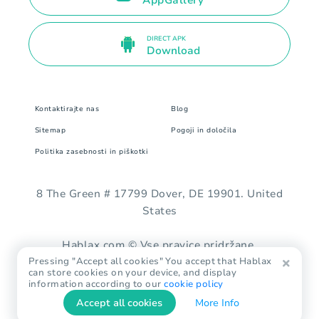
DIRECT APK
Download
Kontaktirajte nas
Blog
Sitemap
Pogoji in določila
Politika zasebnosti in piškotki
8 The Green # 17799 Dover, DE 19901. United
States
Hablax.com © Vse pravice pridržane.
Pressing "Accept all cookies" You accept that Hablax
can store cookies on your device, and display
information according to our
cookie policy
Accept all cookies
More Info