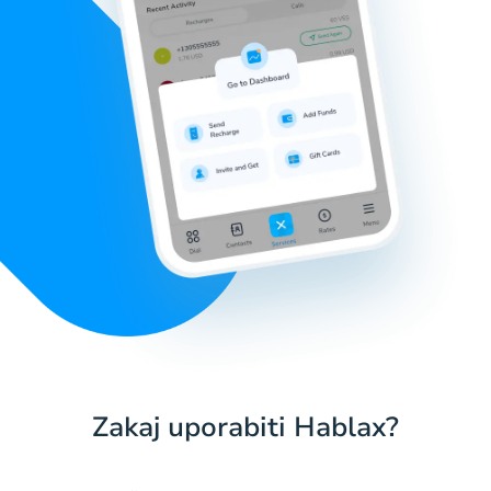
Zakaj uporabiti Hablax?