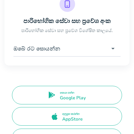
පාරිභෝගික සේවා සහ ප්‍රවේශ අංක
පාරිභෝගික සේවා සහ ප්‍රවේශ විශේෂිත කාලයේ.
ඔබේ රට සොයන්න
සොයා ගන්න
Google Play
අනුග්‍රහ කරන්න
AppStore