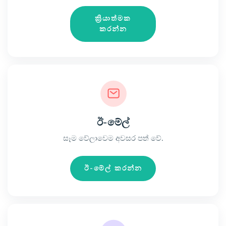
ක්‍රියාත්මක
කරන්න
ඊ-මේල්
සෑම වේලාවෙම අවසර පත් වේ.
ඊ-මේල් කරන්න