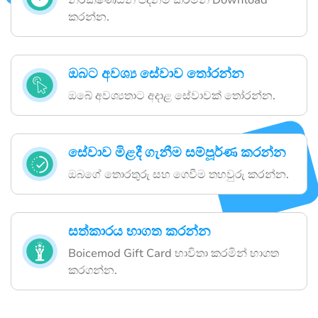
නිරීක්ෂණයන් පදනම් කරමින් Download
කරන්න.
ඔබට අවශ්‍ය සේවාව තෝරන්න
ඔබේ අවශ්‍යතාට අදාළ සේවාවක් තෝරන්න.
සේවාව මිළදී ගැනීම සම්පූර්ණ කරන්න
ඔබගේ තොරතුරු සහ ගෙවීම තහවුරු කරන්න.
සත්කාරය භාගත කරන්න
Boicemod Gift Card භාවිතා කරමින් භාගත
කරගන්න.