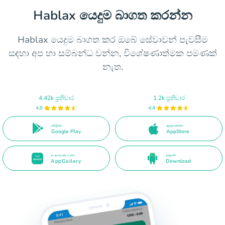
Hablax යෙදුම බාගත කරන්න
Hablax යෙදුම බාගත කර ඔබේ සේවාවන් පැවසීම
සඳහා අප හා සම්බන්ධ වන්න, විශේෂණාත්මක පමණක්
නැත.
4.42k ප්‍රතිචාර
1.2k ප්‍රතිචාර
4.8
4.4
හමිධ්‍රින්න
අනුග්‍රහ කරන්න
Google Play
AppStore
හා ආහලකම ගන්න
සෘජු APK
AppGallery
Download