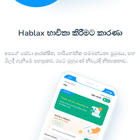
Hablax භාවිතා කිරීමට කාරණා
අපගේ සේවා ආරක්ෂිත, පාරිභෝගික සම්බන්ධතා ප්‍රමුඛය, සහ
මිලදී ගැනීමේ පහසුකම්, රටේ මුහුණේ නිවැරදි නිත්‍යකතාව.