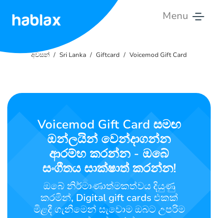
Menu
අවසන්
අවසන්
Sri Lanka
Giftcard
Voicemod Gift Card
කාලසටහන්
සේවා
අප
Voicemod Gift Card සමඟ
හා
ඔන්ලයින් වෙන්දාගන්න
සම්බන්ධ
වන්න
ආරම්භ කරන්න - ඔබේ
සංගීතය සාක්ෂාත් කරන්න!
සිංහල
ඔබේ නිර්මාණාත්මකත්වය දියුණු
කරමින්, Digital gift cards එකක්
මිළදී ගැනීමෙන් සැවොම ඔබට උපරිම