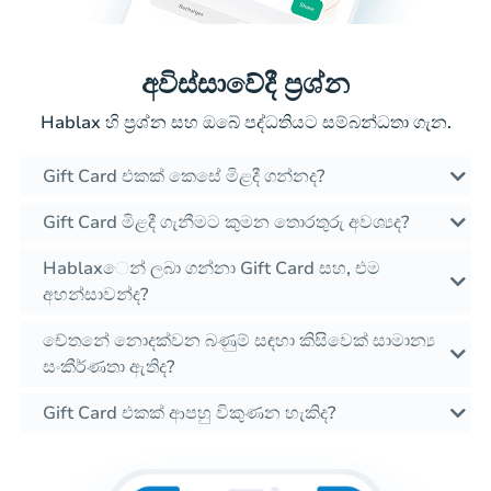
අවිස්සාවේදී ප්‍රශ්න
Hablax හි ප්‍රශ්න සහ ඔබේ පද්ධතියට සම්බන්ධතා ගැන.
Gift Card එකක් කෙසේ මිළදී ගන්නද?
Gift Card මිළදී ගැනීමට කුමන තොරතුරු අවශ්‍යද?
Hablaxෙන් ලබා ගන්නා Gift Card සහ, එම
අහන්සාවන්ද?
චේතනේ නොදක්වන බණුම් සඳහා කිසිවෙක් සාමාන්‍ය
සංකීර්ණතා ඇතිද?
Gift Card එකක් ආපහු විකුණන හැකිද?