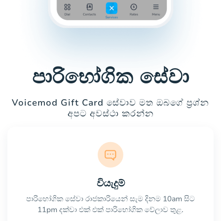
පාරිභෝගික සේවා
Voicemod Gift Card සේවාව මත ඔබගේ ප්‍රශ්න
අපට අවස්ථා කරන්න
වියැදුම්
පාරිභෝගික සේවා රාජකාරියෙන් සැම දිනම 10am සිට
11pm දක්වා එක් එක් පාරිභෝගික වේලාව තුළ.