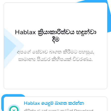
Hablax ක්‍රියාකාරිත්වය හඳුන්වා
දීම
අපගේ සේවාව බාගත කිරීමට පහසුය,
සාමාන්‍ය පියවර කිහිපයක් විවරණය.
Hablax යෙදුම බාගත කරන්න