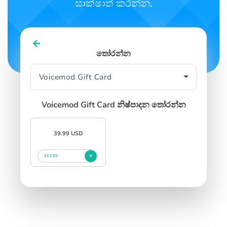
SIGN IN
SIGN UP
සාක්ෂාත් කරන්න.
තෝරන්න
Voicemod Gift Card නිෂ්පාදන තෝරන්න
39.99 USD
$13.88