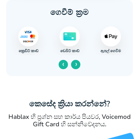
ගෙවීම් ක්‍රම
ක්‍රෙඩිට් කාඩ්
ඇපල් ගෙවීම
ඩෙබිට් කාඩ්
‹
›
කෙසේද ක්‍රියා කරන්නේ?
Hablax හි ප්‍රශ්න සහ කාර්ය පියවර, Voicemod
Gift Card හි සන්නිවේදනය.