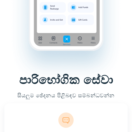
පාරිභෝගික සේවා
සියලුම ඡේදනය පිළිබඳව සම්බන්ධවන්න