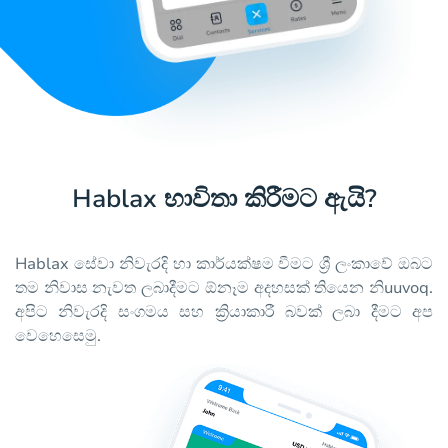
Hablax භාවිතා කිරීමට ඇයි?
Hablax සේවා නිවැරදි හා කාර්යක්ෂම වීමට ශ්‍රී ලංකාවේ ඔබට
තම නිවාස නැවත ලබාදීමට ඕනෑම අදහසක් තියෙන නිuuvoq.
අපිට නිවැරදි සංගමය සහ ක්‍රියාකාරී බවක් ලබා දීමට අප
වෙහෙසෙමු.