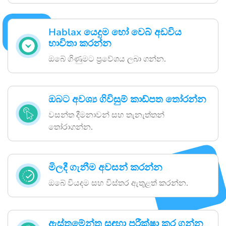
Hablax යෙදුම හෝ වෙබ් අඩවිය
භාවිතා කරන්න
ඔබේ ගිණුමට ප්‍රවේශය ලබා ගන්න.
ඔබට අවශ්‍ය ගිවිසුම් කාඩ්පත තෝරන්න
වසන්ත දීමනාවන් සහ තැනැත්තන්
තෝරාගන්න.
මිලදී ගැනීම අවසන් කරන්න
ඔබේ වියදම සහ විස්තර ඇතුළත් කරන්න.
ඇස්තමේන්තු සඳහා පරීක්ෂා කර ගන්න