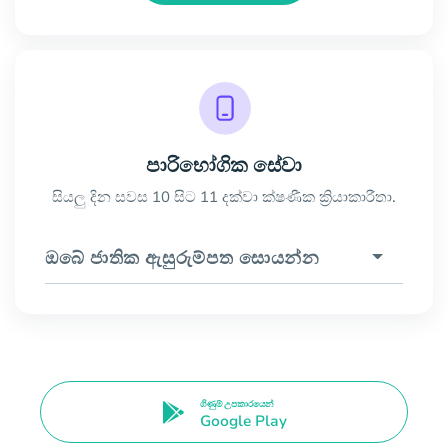
පාරිභෝගික සේවා
සියලු දින සවස 10 සිට 11 දක්වා ක්ෂණීක ක්‍රියාකාරීතා.
ඔබේ ජාතික ඇසුරුම්පත සොයන්න
ගිණුම් උපකාරයෙන්
Google Play