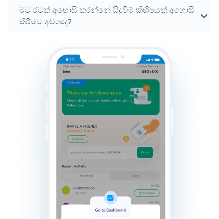
මට රටක් අහෝසි කරන්නේ සිදුවීම් කිහිපයක් අහෝසි
කිරීමට අවශ්‍යද?