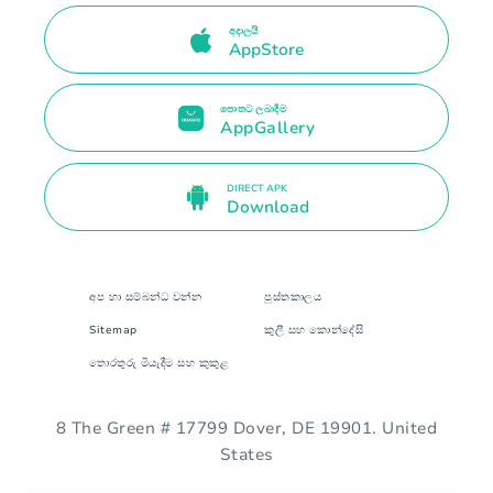
අදාලයි
AppStore
පොතට ලබාදීම
AppGallery
DIRECT APK
Download
අප හා සම්බන්ධ වන්න
පුස්තකාලය
Sitemap
කුලී සහ කොන්දේසි
තොරතුරු මියැදීම සහ කුකුළ
8 The Green # 17799 Dover, DE 19901. United
States