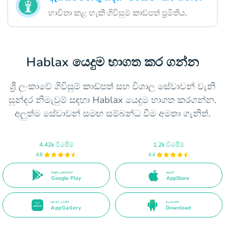
භාවිතා කළ හැකි ගිවිසුම් කාඩ්පත් ප්‍රමිතිය.
Hablax යෙදුම භාගත කර ගන්න
ශ්‍රී ලංකාවේ ගිවිසුම් කාඩ්පත් සහ විශාල සේවාවන් වැනි
සුන්දර නිමැවුම් සඳහා Hablax යෙදුම භාගත කරගන්න.
අලුත්ම සේවාවන් සමඟ සම්බන්ධ වීම අමතා ගැනිත්.
4.42k විමසීම්
1.2k විමසීම්
4.8
4.4
ගිණුම් උපකාරයෙන්
අදාලයි
Google Play
AppStore
පොතට ලබාදීම
නැවත APK
AppGallery
Download