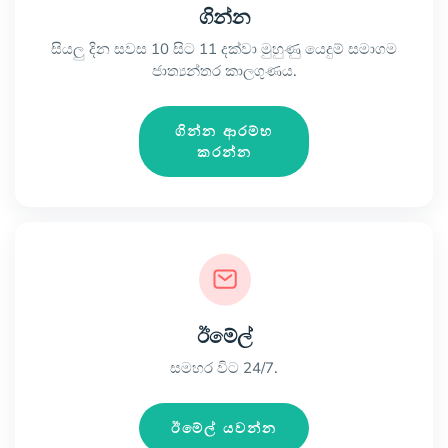
ගින්න
සියලු දින සවස 10 සිට 11 දක්වා මුහුණු යෙදුම් සමාගම
ජාත්‍යන්තර කාලගුණය.
ගින්න ආරම්භ
කරන්න
ඊමේල්
සමහර විට 24/7.
ඊමේල් යවන්න