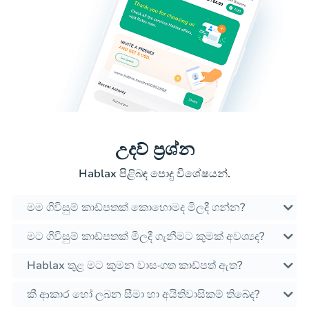
උදව් ප්‍රශ්න
Hablax පිළිබඳ පොදු විශේෂයන්.
මම ගිවිසුම් කාඩ්පතක් කොහොමද මිලදී ගන්න?
මට ගිවිසුම් කාඩ්පතක් මිලදී ගැනීමට කුමක් අවශ්‍යද?
Hablax තුළ මට කුමන වාසංගත කාඩ්පත් ඇත?
කී ආකාර හෝ ලබන සීමා හා අයිතිවාසිකම් තිබේද?