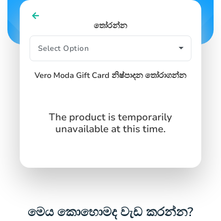
තෝරන්න
Vero Moda Gift Card නිෂ්පාදන තෝරාගන්න
The product is temporarily
unavailable at this time.
මෙය කොහොමද වැඩ කරන්න?