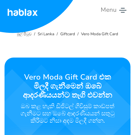
Menu
මුල්
පිටුව
මුල් පිටුව
Sri Lanka
Giftcard
Vero Moda Gift Card
මිලයන්
සේවා
Vero Moda Gift Card එක
සබඳ
මිලදී ගැනීමෙන් ඔබේ
වන්න
ආදරණීයයන්ට තෑගි එවන්න
සිංහල
ඔබ කළ හැකි ඩිජිටල් ගිවිසුම් කාඩ්පත්
ගැනීමට සහ ඔබේ ආදරණීයයන් සතුටු
කිරීමට නිසා අදම මිලදී ගන්න.
SIGN IN
SIGN UP