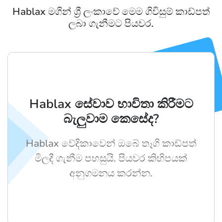
Hablax මගින් ශ්‍රී ලංකාවේ මෙම ගිවිසුම් කාඩ්පත්
ලබා ගැනීමට පියවර.
Hablax සේවාව භාවිතා කිරීමට
බැලුවාම කෙසේද?
Hablax වේදිකාවෙන් ඔබේ තෑගි කාඩ්පත්
මිලදී ගැනීම පහසුයි. පියවර කිහිපයක්
අනුගමනය කරන්න.