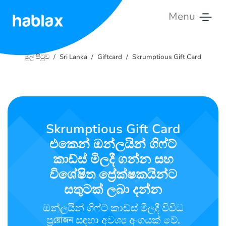
Menu
මුල්
පිටුව
මුල් පිටුව
Sri Lanka
Giftcard
Skrumptious Gift Card
මිල
ගණන්
සේවා
Skrumptious Gift Card
එකෙන් ඔන්ලයින් ගිෆ්ට්
අප
හා
කාඩ්ස් මිලදී ගන්න සහ
සම්බන්ධ
විශේෂිත ප්‍රේක්ෂකයින්ට
වන්න
සතුටක් ලබා දන්න
ඔන්ලයින් ගිෆ්ට් කාඩ්ස් මිලදී විවිධ
සිංහල
ප්‍රয়োজন සඳහා අවශ්‍ය අංගයක් වේ.