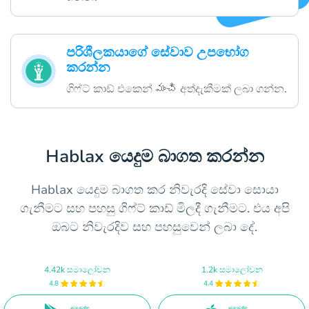
පරිශීලකයාගේ සේවාව උපභෝග
කරන්න
ගිෆ්ට් කාඩ් එකෙන් మంచి අත්දැකීමක් ලබා ගන්න.
Hablax යෙදුම බාගත කරන්න
Hablax යෙදුම බාගත කර නිවැරදි සේවා සොයා
ගැනීමට සහ පහසු ගිෆ්ට් කාඩ් මිලදී ගැනීමට. එය අපි
ඔබට නිවැරදිව සහ පහසුවෙන් ලබා දේ.
4.42k සමාලෝචන
1.2k සමාලෝචන
4.8
4.4
වෙත පවතින
වෙත පවතින