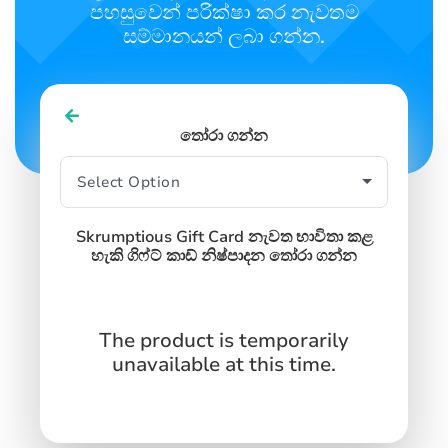
පහසුවෙන් පරික්ෂා කර නැවතම
සම්මානයන් ලබා ගන්න.
SIGN IN
SIGN UP
තෝරා ගන්න
Skrumptious Gift Card නැවත භාවිතා කළ
හැකි ගිෆ්ට් කාඩ් නිෂ්පාදන තෝරා ගන්න
The product is temporarily
unavailable at this time.