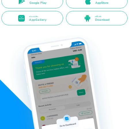
Google Play
AppStore
වෙත පවතින
සජීවී APK
AppGallery
Download