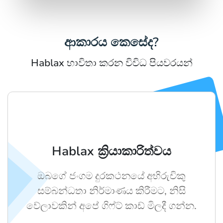
ආකාරය කෙසේද?
Hablax භාවිතා කරන විවිධ පියවරයන්
Hablax ක්‍රියාකාරිත්වය
ඔබගේ ජංගම දුරකථනයේ අභිරුචිකු
සම්බන්ධතා නිර්මාණය කිරීමට, නිසි
වේලාවකින් අපේ ගිෆ්ට් කාඩ් මිලදී ගන්න.