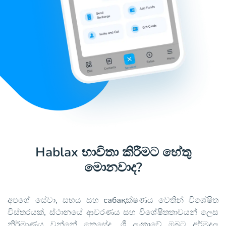
Hablax භාවිතා කිරීමට හේතු
මොනවාද?
අපගේ සේවා, සහය සහ сабақක්ෂණය වෙතින් විශේෂිත
විස්තරයක්, ස්ථානයේ ආවරණය සහ විශේෂිතතාවයන් ලෙස
නිර්මාණය වන්නේ කෙසේද. ශ්‍රී ලංකාවේ ඔබට අර්මුදල