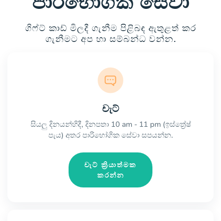
පාරිභෝගික සේවා
ගිෆ්ට් කාඩ් මිලදී ගැනීම පිළිබඳ ඇතුළත් කර
ගැනීමට අප හා සම්බන්ධ වන්න.
චැට්
සියලු දිනයන්හිදී, දිනපතා 10 am - 11 pm (ඉස්ත්‍රේෂ්
පැය) අතර පාරිභෝගික සේවා සපයන්න.
චැට් ක්‍රියාත්මක
කරන්න