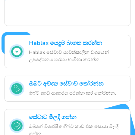
Hablax යෙදුම බාගත කරන්න
Hablax සේවාව යාවත්කාලීන වශයෙන්
උපදේශනය හරහා භාවිතා කරන්න.
ඔබට අවශ්‍ය සේවාව තෝරන්න
ගිෆ්ට් කාඩ් ආකාරය පරීක්ෂා කර තෝරන්න.
සේවාව මිලදී ගන්න
ඔබගේ විශේෂිත ගිෆ්ට් කාඩ් එක සොයා මිලදී
ගන්න.