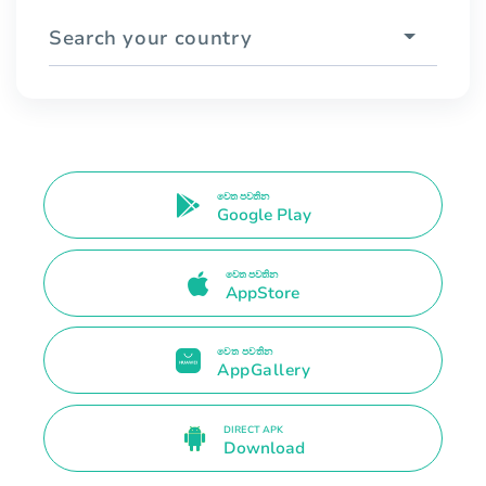
Search your country
වෙත පවතින
Google Play
වෙත පවතින
AppStore
වෙත පවතින
AppGallery
DIRECT APK
Download