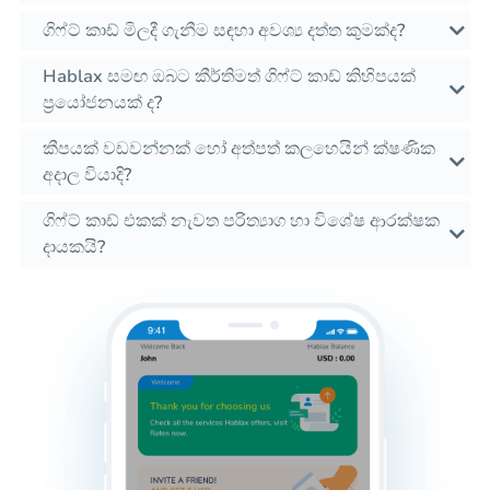
ගිෆ්ට් කාඩ් මිලදී ගැනීම සඳහා අවශ්‍ය දත්ත කුමක්ද?
Hablax සමඟ ඔබට කීර්තිමත් ගිෆ්ට් කාඩ් කිහිපයක්
ප්‍රයෝජනයක් ද?
කීපයක් වඩවන්නක් හෝ අත්පත් කලහෙයින් ක්ෂණික
අදාල වියාදි?
ගිෆ්ට් කාඩ් එකක් නැවත පරිත්‍යාග හා විශේෂ ආරක්ෂක
දායකයි?