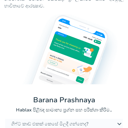
භාවිතාවේ ආරක්‍ෂාව.
Barana Prashnaya
Hablax පිළිබඳ සාමාන්‍ය ප්‍රශ්න සහ පරීක්ශා කිරීම..
ගිෆ්ට් කාඩ් එකක් කෙසේ මිලදී ගන්නෙද?