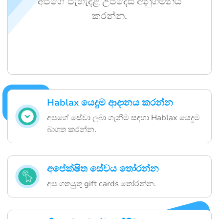
අපගේ පැහැදිළි උපදෙස් අනුගමනය
කරන්න.
Hablax යෙදුම ආදානය කරන්න
අපගේ සේවා ලබා ගැනීම සඳහා Hablax යෙදුම
බාගත කරන්න.
අපේක්ෂිත සේවය තෝරන්න
අප ගතයුතු gift cards තෝරන්න.