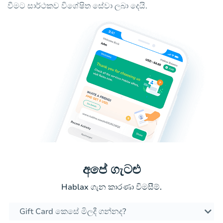
වීමට සාර්ථකව විශේෂිත සේවා ලබා දෙයි.
අපේ ගැටළු
Hablax ගැන කාරණා විමසීම්.
Gift Card කෙසේ මිලදී ගන්නද?