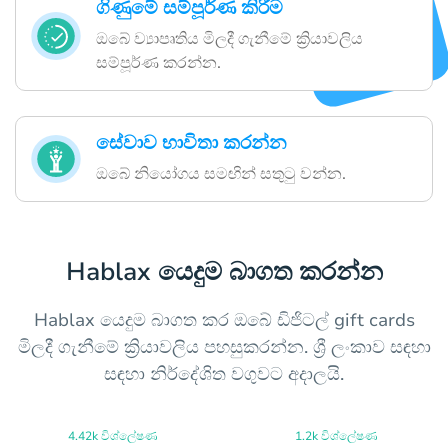
ගිණුමේ සම්පූර්ණ කිරීම
ඔබේ ව්‍යාපෘතිය මිලදී ගැනීමේ ක්‍රියාවලිය
සම්පූර්ණ කරන්න.
සේවාව භාවිතා කරන්න
ඔබේ නියෝගය සමඟින් සතුටු වන්න.
Hablax යෙදුම බාගත කරන්න
Hablax යෙදුම බාගත කර ඔබේ ඩිජිටල් gift cards
මිලදී ගැනීමේ ක්‍රියාවලිය පහසුකරන්න. ශ්‍රී ලංකාව සඳහා
සඳහා නිර්දේශිත වගුවට අදාලයි.
4.42k විශ්ලේෂණ
1.2k විශ්ලේෂණ