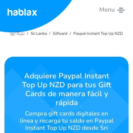
Menu
මුල්
පිටුව
මුල් පිටුව
Sri Lanka
Giftcard
Paypal Instant Top Up NZD
මිල
ගණන්
සේවා
Adquiere Paypal Instant
Top Up NZD para tus Gift
අපට
සම්බන්ධ
Cards de manera fácil y
වන්න
rápida
Compra gift cards digitales en
සිංහල
línea y recarga tu saldo en Paypal
Instant Top Up NZD desde Sri