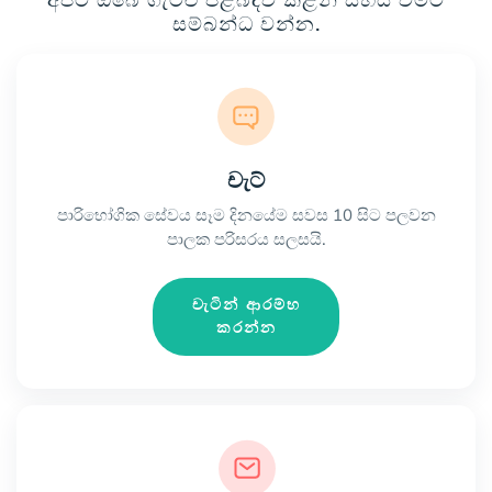
අපට ඔබේ ගැටළු පිළිබඳව කළින් සහය වීමට
සම්බන්ධ වන්න.
චැට්
පාරිභෝගික සේවය සෑම දිනයේම සවස 10 සිට පලවන
පාලක පරිසරය සලසයි.
චැටින් ආරම්භ
කරන්න