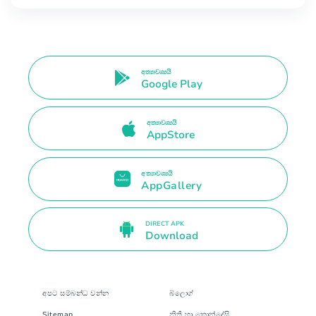
අත්‍යාවශ්‍යයි
Google Play
අත්‍යාවශ්‍යයි
AppStore
අත්‍යාවශ්‍යයි
AppGallery
DIRECT APK
Download
අපට සම්බන්ධ වන්න
බ්ලොග්
Sitemap
නිති හා කොන්දේසි