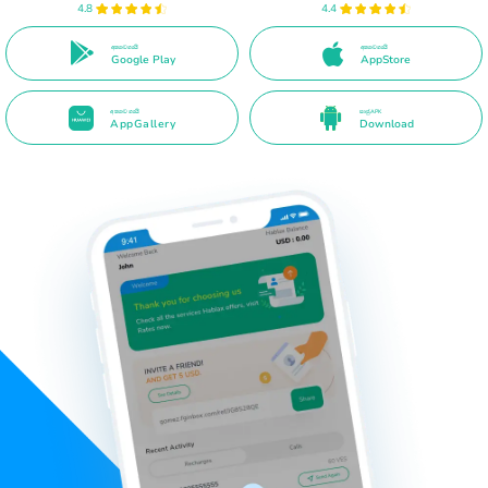
4.8
4.4
අත්‍යාවශ්‍යයි
අත්‍යාවශ්‍යයි
Google Play
AppStore
අත්‍යාවශ්‍යයි
සෘජු APK
AppGallery
Download