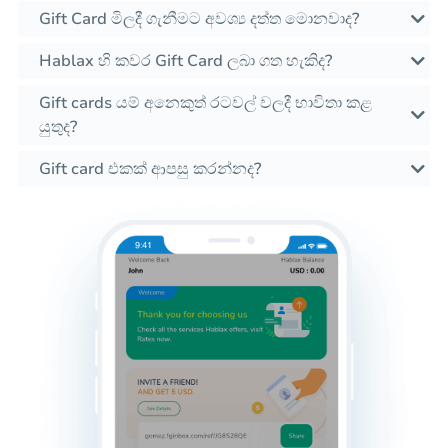
Gift Card මිලදී ගැනීමට අවශ්‍ය දත්ත මොනවාද?
Hablax හි කවර Gift Card ලබා ගත හැකිද?
Gift cards යම් අනෙකුත් රටවල් වලදී භාවිතා කළ
යුතුද?
Gift card එකක් ආපසු කරන්නද?