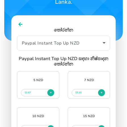
Lanka.
SIGN IN
SIGN UP
තෝරන්න
Paypal Instant Top Up NZD සඳහා නිෂ්පාදන
තෝරන්න
5 NZD
7 NZD
$3.67
$5.15
10 NZD
15 NZD