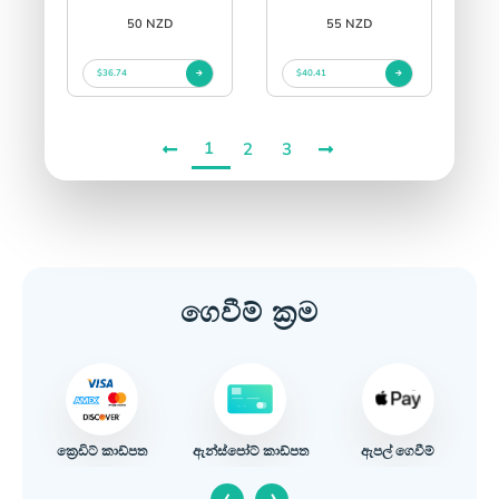
50 NZD
55 NZD
$36.74
$40.41
1
2
3
ගෙවීම් ක්‍රම
ක්‍රෙඩිට් කාඩ්පත
ඇපල් ගෙවීම්
ඇන්ස්පෝට් කාඩ්පත
‹
›