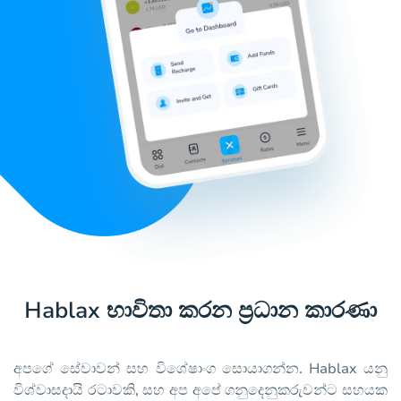
Hablax භාවිතා කරන ප්‍රධාන කාරණා
අපගේ සේවාවන් සහ විශේෂාංග සොයාගන්න. Hablax යනු
විශ්වාසදායි රටාවකි, සහ අප අපේ ගනුදෙනුකරුවන්ට සහයක