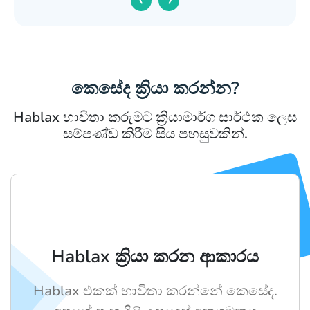
කෙසේද ක්‍රියා කරන්න?
Hablax භාවිතා කරුමට ක්‍රියාමාර්ග සාර්ථක ලෙස
සම්පණ්ඩ කිරීම සිය පහසුවකින්.
Hablax ක්‍රියා කරන ආකාරය
Hablax එකක් භාවිතා කරන්නේ කෙසේද.