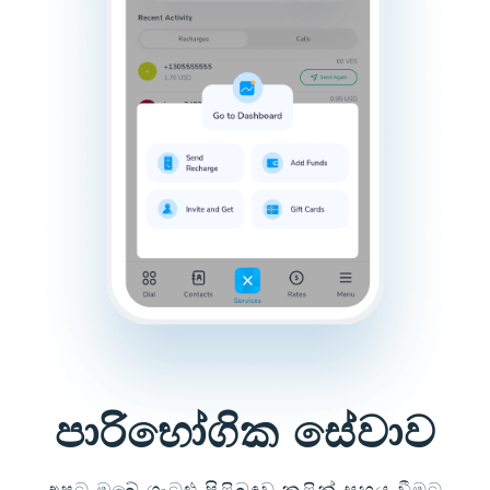
පාරිභෝගික සේවාව