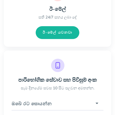
ඊ-මේල්
සති 24/7 සහය ලබා දේ
ඊ-මේල් යවනවා
පාරිභෝගික සේවාව සහ පිවිසුම් අංක
සෑම දිනයේම සවස 10 සිට පලවන අමතන්න.
ඔබේ රට සොයන්න