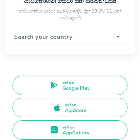
පාරිභෝගික සේවා සහ සම්බන්ධතා
පාරිභෝගික සේවා සෑම දිනකදීම දින 10 සිට 11 වන
පෙරවදනේ.
Search your country
මෙහි ඇත
Google Play
මෙහි ඇත
AppStore
මෙහි ඇත
AppGallery