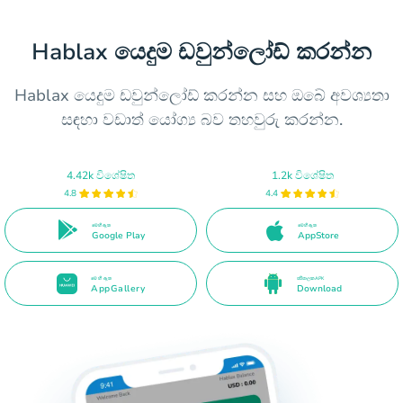
Hablax යෙදුම ඩවුන්ලෝඩ් කරන්න
Hablax යෙදුම ඩවුන්ලෝඩ් කරන්න සහ ඔබේ අවශ්‍යතා
සඳහා වඩාත් යෝග්‍ය බව තහවුරු කරන්න.
4.42k විශේෂිත
1.2k විශේෂිත
4.8
4.4
මෙහි ඇත
මෙහි ඇත
Google Play
AppStore
මෙහි ඇත
පරිපාලක APK
AppGallery
Download