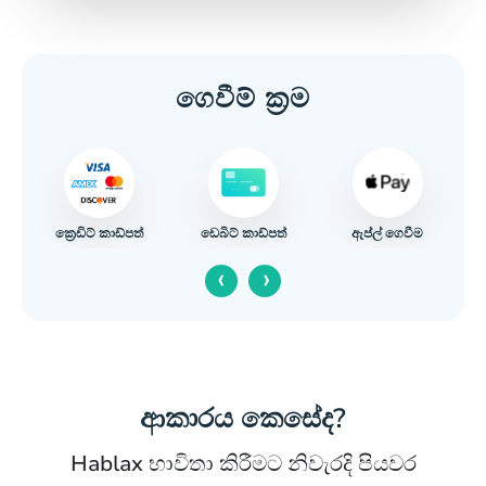
ගෙවීම් ක්‍රම
ක්‍රෙඩිට් කාඩ්පත්
ඇප්ල් ගෙවීම
ය
ඩෙබිට් කාඩ්පත්
‹
›
ආකාරය කෙසේද?
Hablax භාවිතා කිරීමට නිවැරදි පියවර