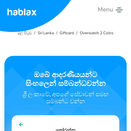
Menu
මුල්
පිටුව
මුල් පිටුව
Sri Lanka
Giftcard
Overwatch 2 Coins
මිල
ගණන්
සේවා
ඔබේ ආදරණීයයන්ට
සිංහලෙන් සම්බන්ධවන්න
සම්බන්ද
වන්න
ශ්‍රී ලංකාවේ, අපගේ සේවාවන් සමඟ
සම්බන්ධ වන්න
සිංහල
තෝරන්න