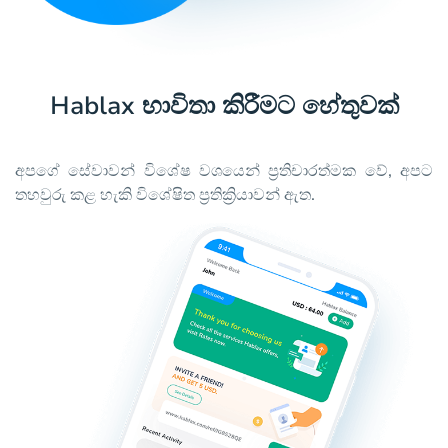
Hablax භාවිතා කිරීමට හේතුවක්
අපගේ සේවාවන් විශේෂ වශයෙන් ප්‍රතිචාරත්මක වේ, අපට
තහවුරු කළ හැකි විශේෂිත ප්‍රතික්‍රියාවන් ඇත.