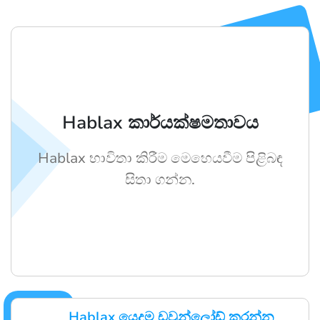
Hablax කාර්යක්ෂමතාවය
Hablax භාවිතා කිරීම මෙහෙයවීම පිළිබඳ
සිතා ගන්න.
Hablax යෙදුම ඩවුන්ලෝඩ් කරන්න