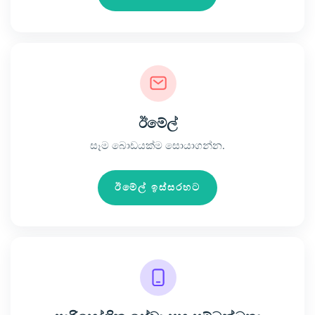
ඊමේල්
සෑම බොඩයක්ම සොයාගන්න.
ඊමේල් ඉස්සරහට