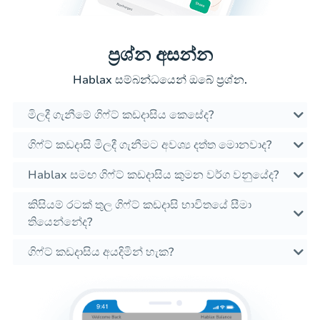
ප්‍රශ්න අසන්න
Hablax සම්බන්ධයෙන් ඔබේ ප්‍රශ්න.
මිලදී ගැනීමේ ගිෆ්ට් කඩදාසිය කෙසේද?
ගිෆ්ට් කඩදාසි මිලදී ගැනීමට අවශ්‍ය දත්ත මොනවාද?
Hablax සමඟ ගිෆ්ට් කඩදාසිය කුමන වර්ග වනුයේද?
කිසියම් රටක් තුල ගිෆ්ට් කඩදාසි භාවිතයේ සීමා
තියෙන්නේද?
ගිෆ්ට් කඩදාසිය අයදිමින් හැක?