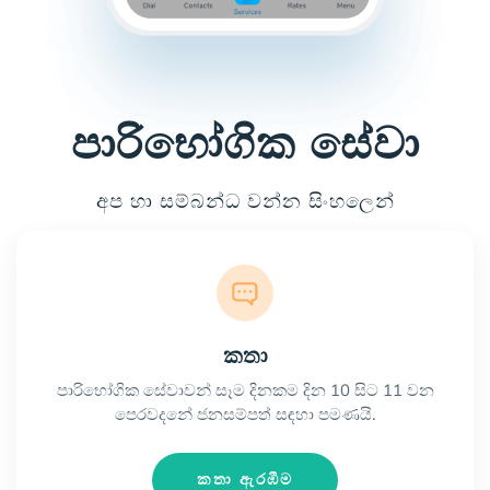
පාරිභෝගික සේවා
අප හා සම්බන්ධ වන්න සිංහලෙන්
කතා
පාරිභෝගික සේවාවන් සෑම දිනකම දින 10 සිට 11 වන
පෙරවදනේ ජනසම්පත් සඳහා පමණයි.
කතා ඇරඹීම