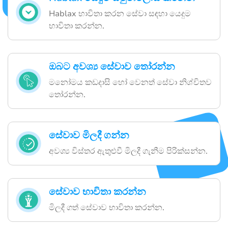
Hablax භාවිතා කරන සේවා සඳහා යෙදුම
භාවිතා කරන්න.
ඔබට අවශ්‍ය සේවාව තෝරන්න
මනෝමය කඩදාසි හෝ වෙනත් සේවා නිශ්චිතව
තෝරන්න.
සේවාව මිලදී ගන්න
අවශ්‍ය විස්තර ඇතුළුවී මිලදී ගැනීම පිරික්සන්න.
සේවාව භාවිතා කරන්න
මිලදී ගත් සේවාව භාවිතා කරන්න.