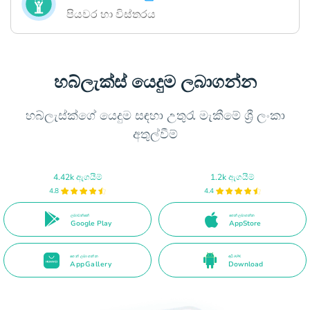
පියවර හා විස්තරය
හබ්ලැක්ස් යෙදුම ලබාගන්න
හබ්ලැස්ක්ගේ යෙදුම සඳහා උතුරැ මැකීමේ ශ්‍රී ලංකා
අතුල්වීම්
4.42k ඇගයීම්
1.2k ඇගයීම්
4.8
4.4
ලබාවන්නේ
ගෙන් ලබාගන්න
Google Play
AppStore
ගෙන් ලබාගන්න
අධි APK
AppGallery
Download