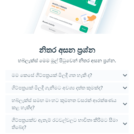
නිතර අසන ප්‍රශ්න
හබ්ලැක්ස් මෙම මුල් පිටුවෙන් නිතර අසන ප්‍රශ්න.
මම කෙසේ ගිට්පත්‍රයක් මිලදී ගත හැකි ද?
ගිට්පත්‍රයක් මිලදී ගැනීමට අවශ්‍ය දත්ත කුමක්ද?
හබ්ලැක්ස් සමඟ මා හට කුමනත වසරක් ආරක්ෂණය
කළ හැකිද?
ගිට්පත්‍රයක්ව ඇතැම් රටවල්වලට භාවිතා කිරීමට සීමා
තිබේද?