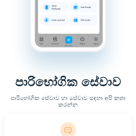
පාරිභෝගික සේවාව
පාරිභෝගික සේවාව හා සේවාව සඳහා අපි කතා
කරන්න