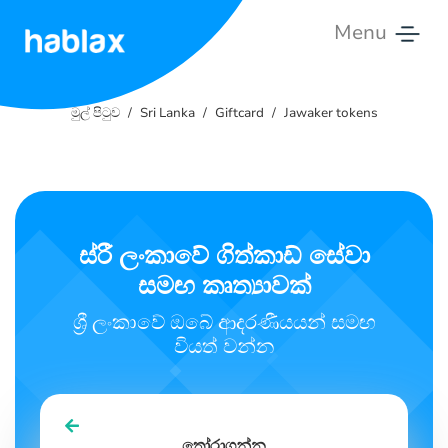
Menu
මුල්
පිටුව
මුල් පිටුව
Sri Lanka
Giftcard
Jawaker tokens
ගාස්තු
සේවා
ස්රී ලංකාවේ ගිත්කාඩ් සේවා
අපි
සමඟ කෘත්‍යාවක්
සමඟ
කතා
ශ්‍රී ලංකාවේ ඔබේ ආදරණීයයන් සමඟ
කරන්න
වියත් වන්න
සිංහල
තෝරාගන්න