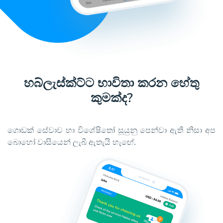
හබ්ලැස්ක්ට්‍ට භාවිතා කරන හේතු
කුමක්ද?
ගොඩක් සේවාව හා විශේෂිතෝ සූයුනු පෙන්වා ඇති නිසා අප
බොහෝ වාසියෙන් ලැබී ඇතැයි හැඟේ.