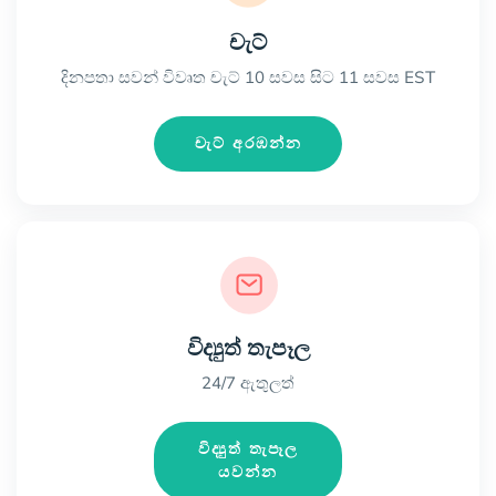
චැට්
දිනපතා සවන් විවෘත චැට් 10 සවස සිට 11 සවස EST
චැට් අරඹන්න
විද්‍යුත් තැපෑල
24/7 ඇතුලත්
විද්‍යුත් තැපෑල
යවන්න