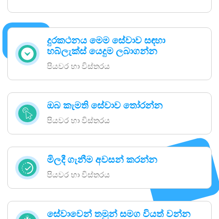
දුරකථනය මෙම සේවාව සඳහා
හබ්ලැක්ස් යෙදුම ලබාගන්න
පියවර හා විස්තරය
ඔබ කැමති සේවාව තෝරන්න
පියවර හා විස්තරය
මිලදී ගැනීම අවසන් කරන්න
පියවර හා විස්තරය
සේවාවෙන් තමුන් සමග වියත් වන්න