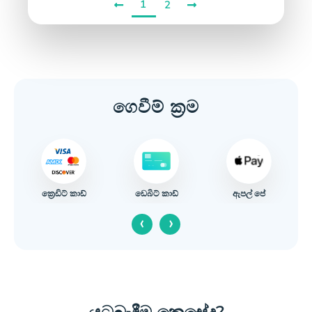
1
2
ගෙවීම් ක්‍රම
ක්‍රෙඩිට් කාඩ්
ඇපල් පේ
ඩෙබිට් කාඩ්
‹
›