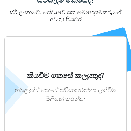
යටබැඳීම කෙසේද?
ස්රී ලංකාවේ, සේවාවේ සහ මෙහෙයුම්කරුගේ
අවශ්‍ය පියවර
කියවීම කෙසේ කලයුතුද?
හබ්ලැක්ස් කෙසේ ක්රියාකරන්නා දැක්වීම
මිලියන් කරන්න