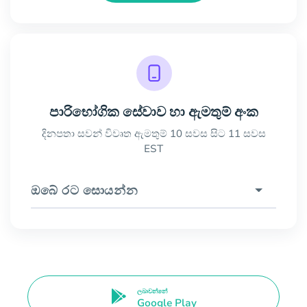
පාරිභෝගික සේවාව හා ඇමතුම් අංක
දිනපතා සවන් විවෘත ඇමතුම් 10 සවස සිට 11 සවස
EST
ඔබේ රට සොයන්න
ලබාවන්නේ
Google Play