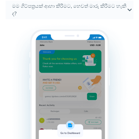
මම ගිට්පත්‍රයක් ආහා කිරීමට, හෙවත් මාරු කිරීමට හැකි
ද?