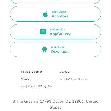
ගෙන් ලබාගන්න
AppStore
ගෙන් ලබාගන්න
AppGallery
DIRECT APK
Download
අප වෙත විමසන්න
බ්ලොගය
Sitemap
කොන්දේසි සහ නියමයන්
පෞද්ගලිකත්ව නීති සැගවීම
8 The Green # 17799 Dover, DE 19901. United
States