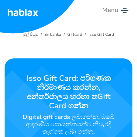
Menu
මුල්
පිටුව
මුල් පිටුව
Sri Lanka
Giftcard
Isso Gift Card
මිල
ගණන්
සේවා
Isso Gift Card: පරිගණක
නිර්මාණය කරන්න,
අපව
සම්බන්ධ
අන්තර්ජාලය හරහා තGift
කළ
Card ගන්න
හැක.
Digital gift cards ලබාගන්න, ඔබේ
ආදරණීය සොයන්නයන්ට නිවැරදි
සිංහල
තෑග්ගක් ලබා ගන්න.