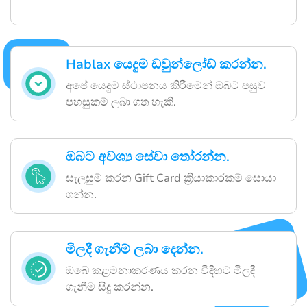
Hablax යෙදුම ඩවුන්ලෝඩ් කරන්න.
අපේ යෙදුම ස්ථාපනය කිරීමෙන් ඔබට පසුව
පහසුකම් ලබා ගත හැකි.
ඔබට අවශ්‍ය සේවා තෝරන්න.
සැලසුම් කරන Gift Card ක්‍රියාකාරකම් සොයා
ගන්න.
මිලදී ගැනීම් ලබා දෙන්න.
ඔබේ කළමනාකරණය කරන විදිහට මිලදී
ගැනීම සිදු කරන්න.