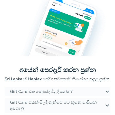
අයේන් පෙරදැරි කරන ප්‍රශ්න
Sri Lanka හි Hablax සේවා තමකාපර් නියෝගය අදාළ ප්‍රශ්න.
Gift Card එක කෙසේද මිලදී ගන්න?
Gift Card එකක් මිලදී ගැනීමට මට කුමන වාසියන්
අවශ්‍යද?