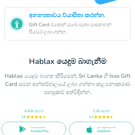
අනන්‍යතාවය ව්යාසිතා කරන්න.
Gift Card එකෙන් ඔබේ පැතා යාපනහන්
පියවර ලබා ගන්න.
Hablax යෙදුම බාගැනීම
Hablax යෙදුම බාගත කිරීමෙන්, Sri Lanka හි Isso Gift
Card සමඟ අන්තර්ජාලයේ ලබා ගන්නා කළමනාකරණ
පහසුකම් අත්විඳින්න.
4.42k අදහස්
1.2k අදහස්
4.8
4.4
Google හි ලබාගන්න
Apple සමුද්‍රයෙන් ලබාගන්න
Google Play
AppStore