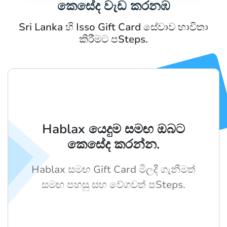
කෙසේද වැඩ කරනඹ
Sri Lanka හි Isso Gift Card සේවාව භාවිතා
කිරීමට පSteps.
Hablax යෙදුම සමඟ ඔබට
කෙසේද කරන්න.
Hablax සමඟ Gift Card මිලදී ගැනීමත්
සමඟ පහසු සහ වේගවත් පSteps.