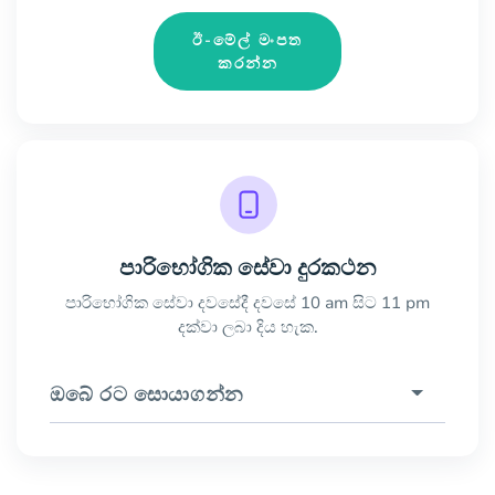
ඊ-මේල් මංපත
කරන්න
පාරිභෝගික සේවා දුරකථන
පාරිභෝගික සේවා දවසේදී දවසේ 10 am සිට 11 pm
දක්වා ලබා දිය හැක.
ඔබේ රට සොයාගන්න