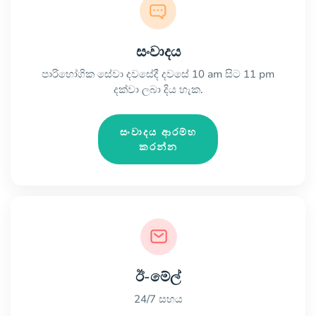
සංවාදය
පාරිභෝගික සේවා දවසේදී දවසේ 10 am සිට 11 pm
දක්වා ලබා දිය හැක.
සංවාදය ආරම්භ
කරන්න
ඊ-මේල්
24/7 සහය