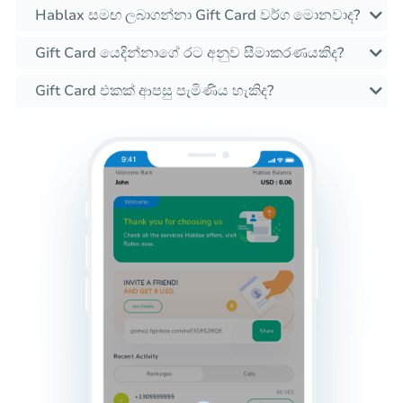
Hablax සමඟ ලබාගන්නා Gift Card වර්ග මොනවාද?
Gift Card යෙදින්නාගේ රට අනුව සීමාකරණයකිද?
Gift Card එකක් ආපසු පැමිණිය හැකිද?