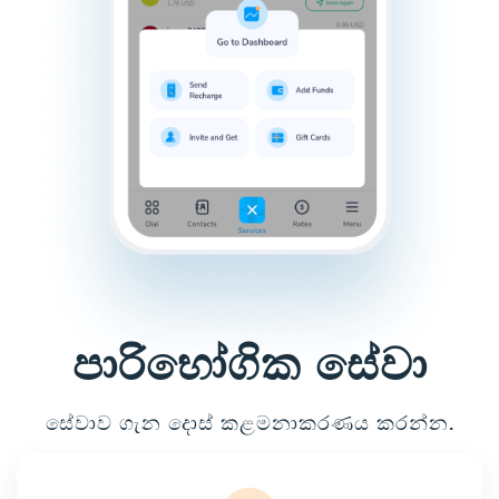
පාරිභෝගික සේවා
සේවාව ගැන දොස් කළමනාකරණය කරන්න.