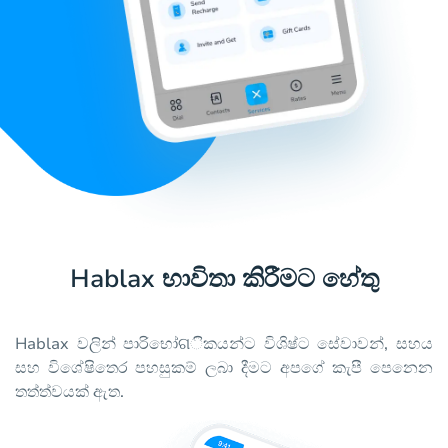
Hablax භාවිතා කිරීමට හේතු
Hablax වලින් පාරිභෝଗිකයන්ට විශිෂ්ට සේවාවන්, සහය
සහ විශේෂිතෙර පහසුකම් ලබා දීමට අපගේ කැපී පෙනෙන
තත්ත්වයක් ඇත.