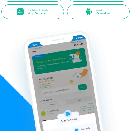
App Gallery හි ලබාගන්න
සෘජු APK
AppGallery
Download