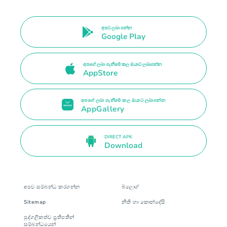
අපට ලබා ගන්න
Google Play
අපගේ ලබා ගැනීමේ කල ඔයාට ලබාගන්න
AppStore
අපගේ ලබා ගැනීමේ කල ඔයාට ලබාගන්න
AppGallery
DIRECT APK
Download
අපව සම්බන්ධ කරගන්න
බ්ලොග්
Sitemap
නීති හා කොන්දේසි
පුද්ගලිකත්ව ප්‍රතිපතීන්
සම්බන්ධයෙන්