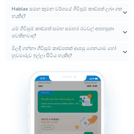
Hablax සමඟ කුමන වර්ගයේ ගිවිසුම් කාඩ්පත් ලබා ගත
හැකිද?
යම් ගිවිසුම් කාඩ්පත් සමඟ සමහර රටවල් අපහසුතා
පවතිනවාද?
මිලදී ගන්නා ගිවිසුම් කාඩ්පතක් ආපසු ගෙනයාම හෝ
හුවමාරුව ඉල්ලා සිටිය හැකිද?