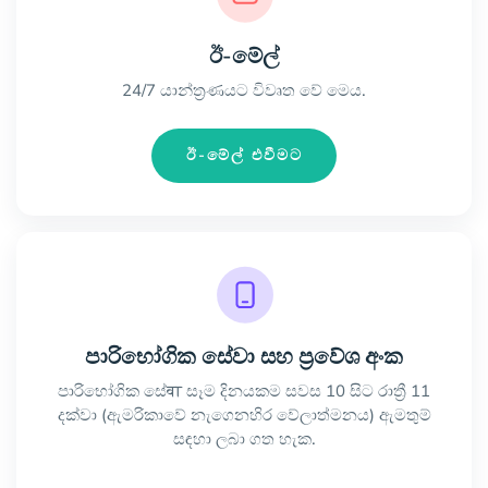
ඊ-මේල්
24/7 යාන්ත්‍රණයට විවෘත වේ මෙය.
ඊ-මේල් එවීමට
පාරිභෝගික සේවා සහ ප්‍රවේශ අංක
පාරිභෝගික සේवा සෑම දිනයකම සවස 10 සිට රාත්‍රී 11
දක්වා (ඇමරිකාවේ නැගෙනහිර වේලාත්මනය) ඇමතුම්
සඳහා ලබා ගත හැක.