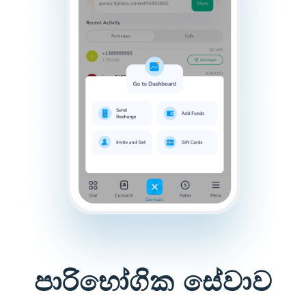
පාරිභෝගික සේවාව