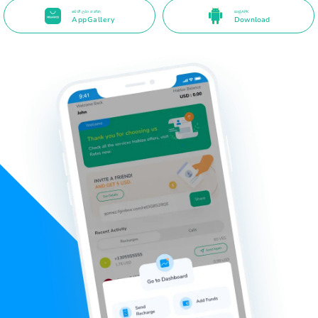
මෙහි ලබා ගන්න
සෘජු APK
AppGallery
Download