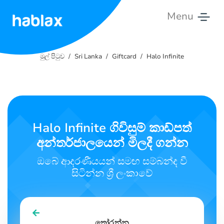
Menu
මුල්
පිටුව
මුල් පිටුව
Sri Lanka
Giftcard
Halo Infinite
මිල
ගණන්
සේවා
Halo Infinite ගිවිසුම් කාඩ්පත්
අන්තර්ජාලයෙන් මිලදී ගන්න
අමතන්න
ඔබේ ආදරණීයයන් සමඟ සම්බන්ද වී
සිංහල
සිටින්න ශ්‍රී ලංකාවේ
SIGN IN
SIGN UP
තෝරන්න