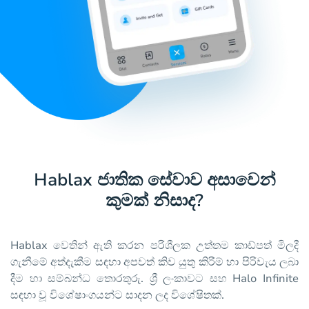
Hablax ජාතික සේවාව අසාවෙන්
කුමක් නිසාද?
Hablax වෙතින් ඇති කරන පරිශීලක උත්තම කාඩ්පත් මිලදී
ගැනීමේ අත්දැකීම සඳහා අපවත් කිව යුතු කිරීම් හා පිරිවැය ලබා
දීම හා සම්බන්ධ තොරතුරු. ශ්‍රී ලංකාවට සහ Halo Infinite
සඳහා වූ විශේෂාංගයන්ට සාදන ලද විශේෂිතක්.