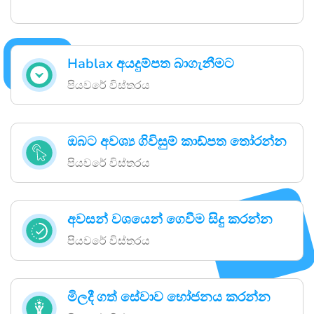
Hablax අයදුම්පත බාගැනීමට
පියවරේ විස්තරය
ඔබට අවශ්‍ය ගිවිසුම් කාඩ්පත තෝරන්න
පියවරේ විස්තරය
අවසන් වශයෙන් ගෙවීම සිදු කරන්න
පියවරේ විස්තරය
මිලදී ගත් සේවාව භෝජනය කරන්න