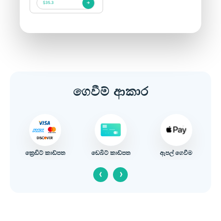
$35.3
ගෙවීම් ආකාර
ක‍්‍රෙඩිට් කාඩ්පත
ඇපල් ගෙවීම
ඩෙබිට් කාඩ්පත
‹
›