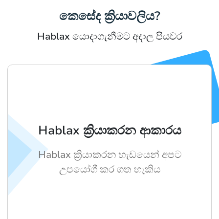
කෙසේද ක්‍රියාවලිය?
Hablax යොදාගැනීමට අදාල පියවර
Hablax ක්‍රියාකරන ආකාරය
Hablax ක්‍රියාකරන හැඩයෙන් අපට
උපයෝගී කර ගත හැකිය