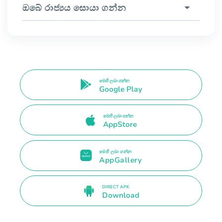
ඔබේ රාජ්‍යය සොයා ගන්න
මෙහි ලබා ගන්න
Google Play
මෙහි ලබා ගන්න
AppStore
මෙහි ලබා ගන්න
AppGallery
DIRECT APK
Download