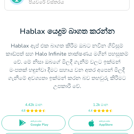
පියවරේ විස්තරය
Hablax යෙදුම බාගත කරන්න
Hablax ඇප් එක බාගත කිරීම ඔබට නවීන ගිවිසුම්
කාඩ්පත් සහ Halo Infinite තාක්ෂණය මගින් පහසුකම්
වේ. මේ නිසා ඔබගේ මිලදී ගැනීම් වලට ඉක්මන්
මංපතක් හඳුන්වා දීමට සහාය වන අතර අපෙන් මිලදී
ගැනීමේ අවශ්‍යතා ඉක්මන් කරන බව තහවුරු කිරීමට
උපකාරී වේ.
4.42k මාන
1.2k මාන
4.8
4.4
මෙහි ලබා ගන්න
මෙහි ලබා ගන්න
Google Play
AppStore