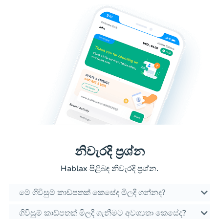
නිවැරදි ප්‍රශ්න
Hablax පිළිබඳ නිවැරදි ප්‍රශ්න.
මේ ගිවිසුම් කාඩ්පතක් කෙසේද මිලදී ගන්නද?
ගිවිසුම් කාඩ්පතක් මිලදී ගැනීමට අවශ්‍යතා කෙසේද?