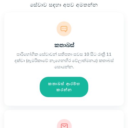
සේවාව සඳහා අපව අමතන්න
කතාබස්
පාරිභෝගික සේවාවන් සතිපතා සවස 10 සිට රාත්‍රී 11
දක්වා (ඇමරිකාවේ නැගෙනහිර වේලාත්මනය) කතාබස්
සොයන්න.
කතාබස් ආරම්භ
කරන්න