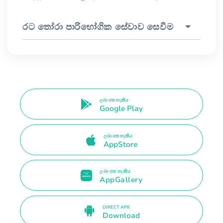
රට තෝරා පාරිභෝගික සේවාව සෙවීම
ලබා ගත හැකිය
Google Play
ලබා ගත හැකිය
AppStore
ලබා ගත හැකිය
AppGallery
DIRECT APK
Download