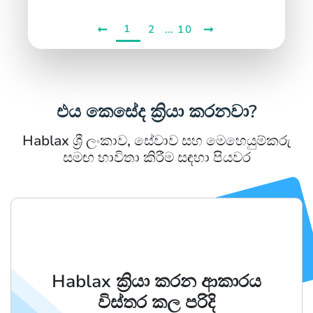
1
...
2
10
එය කෙසේද ක්‍රියා කරනවා?
Hablax ශ්‍රී ලංකාව, සේවාව සහ මෙහෙයුම්කරු
සමඟ භාවිතා කිරීම සඳහා පියවර
Hablax ක්‍රියා කරන ආකාරය
විස්තර කල පරිදි