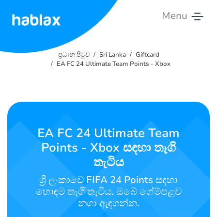
Menu
ප්‍රධාන
පිටුව
ප්‍රධාන පිටුව
Sri Lanka
Giftcard
EA FC 24 Ultimate Team Points - Xbox
මිල
ගනන්
සේවා
EA FC 24 Ultimate Team
අපව
Points - Xbox සඳහා තෑගි
අමතන්න
තැටිය
සිංහල
ශ්‍රී ලංකාවේ FIFA 24 Points සඳහා
හොඳම තෑගි තැටිය. ඔබේ ගේම්පළව
නගා ඇඳගන්න.