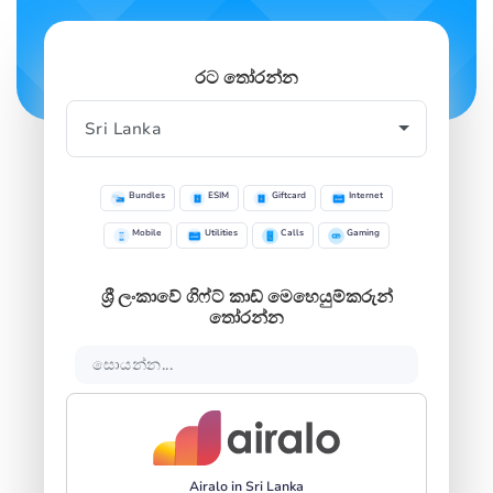
SIGN IN
SIGN UP
රට තෝරන්න
Bundles
ESIM
Giftcard
Internet
Mobile
Utilities
Calls
Gaming
ශ්‍රී ලංකාවේ ගිෆ්ට් කාඩ් මෙහෙයුම්කරුන්
තෝරන්න
Airalo in Sri Lanka