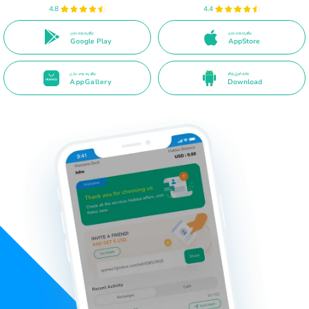
4.8
4.4
ලබා ගත හැකිය
ලබා ගත හැකිය
Google Play
AppStore
ලබා ගත හැකිය
නිමැවුන් APK
AppGallery
Download