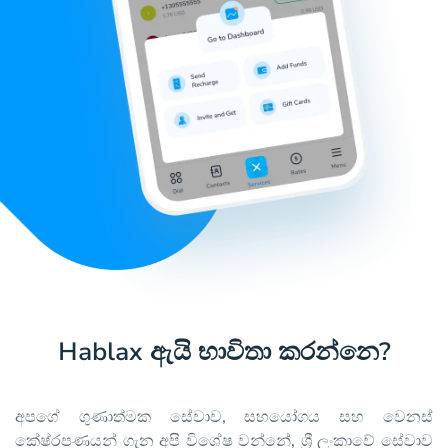
Hablax ඇයි භාවිතා කරන්නෙ?
අපගේ ගුණාත්මක සේවාව, සහයෝගය සහ වෙනස්
කේෂ්රපණයන් ගැන අපි විශේෂ වන්නේ, ශ්‍රී ලංකාවේ සේවාව