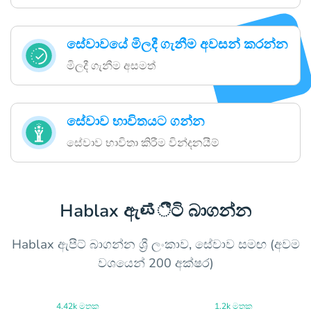
සේවාවයේ මිලදී ගැනීම අවසන් කරන්න
මිලදී ගැනීම අසමත්
සේවාව භාවිතයට ගන්න
සේවාව භාවිතා කිරීම වින්දනයීම්
Hablax ඇಪීටි බාගන්න
Hablax ඇපීට් බාගන්න ශ්‍රී ලංකාව, සේවාව සමඟ (අවම
වශයෙන් 200 අක්ෂර)
4.42k මතක
1.2k මතක