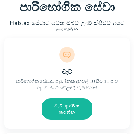
පාරිභෝගික සේවා
Hablax සේවාව සමඟ ඔබට උදව් කිරීමට අපව
අමතන්න
චැට්
පාරිභෝගික සේවාව සෑම දිනක දහවල් 10 සිට 11 ප.ව
(ඇ.බී. රටේ වේලාව) චැට් මගින්
චැට් ආරම්භ
කරන්න