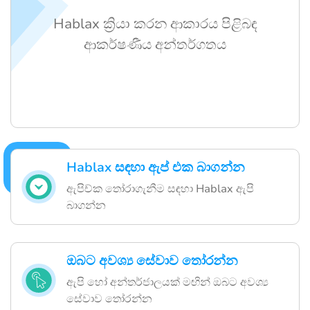
Hablax ක්‍රියා කරන ආකාරය පිළිබඳ
ආකර්ෂණීය අන්තර්ගතය
Hablax සඳහා ඇප් එක බාගන්න
ඇපිච්ක තෝරාගැනීම සඳහා Hablax ඇපි
බාගන්න
ඔබට අවශ්‍ය සේවාව තෝරන්න
ඇපි හෝ අන්තර්ජාලයක් මඟින් ඔබට අවශ්‍ය
සේවාව තෝරන්න