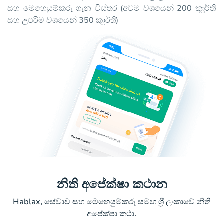
සහ මෙහෙයුම්කරු ගැන විස්තර (අවම වශයෙන් 200 කාූර්ති
සහ උපරිම වශයෙන් 350 කාූර්ති)
නිති අපේක්ෂා කථාන
Hablax, සේවාව සහ මෙහෙයුම්කරු සමඟ ශ්‍රී ලංකාවේ නිති
අපේක්ෂා කථා.