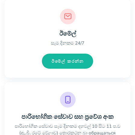
ඊමේල්
සෑම දිනකම 24/7
ඊමේල් කරන්න
පාරිභෝගික සේවාව සහ ප්‍රවේශ අංක
පාරිභෝගික සේවාව සෑම දිනකම දහවල් 10 සිට 11 ප.ව
(ඇ.බී. රටේ වේලාව) තොරකථන බා обращаться