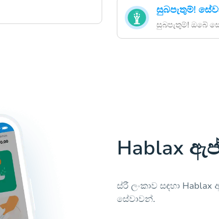
සුබපැතුම්! සේවා
සුබපැතුම්! ඔබේ සේ
Hablax ඇප
ස්රී ලංකාව සඳහා Hablax 
සේවාවන්.