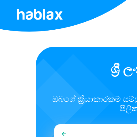
මුල්
පිටුව
ටැරිෆස්
ශ්‍ර
සේවාවන්
අපව
අමතන්න
ඔබගේ ක්‍රියාකාරකම් ස
පිලි
සිංහල