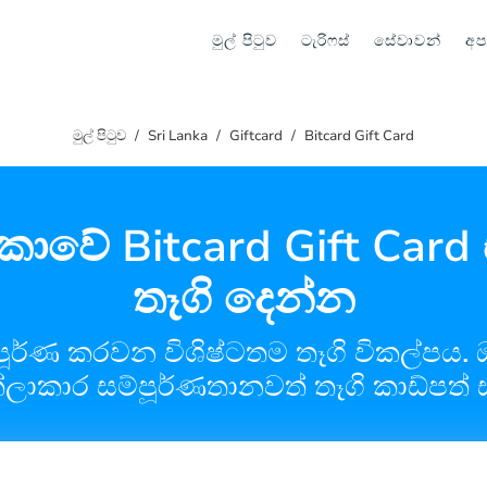
මුල් පිටුව
ටැරිෆස්
සේවාවන්
අප
මුල් පිටුව
Sri Lanka
Giftcard
Bitcard Gift Card
ී ලංකාවේ Bitcard Gift Car
තෑගි දෙන්න
ම්පූර්ණ කරවන විශිෂ්ටතම තෑගි විකල්ප
ක්ලාකාර සම්පූර්ණතානවත් තෑගි කාඩ්පත්