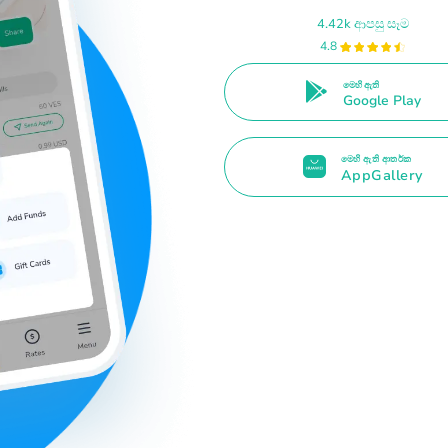
4.42k ආපසු සෑම
4.8
මෙහි ඇති
Google Play
මෙහි ඇති ආතර්ක
AppGallery