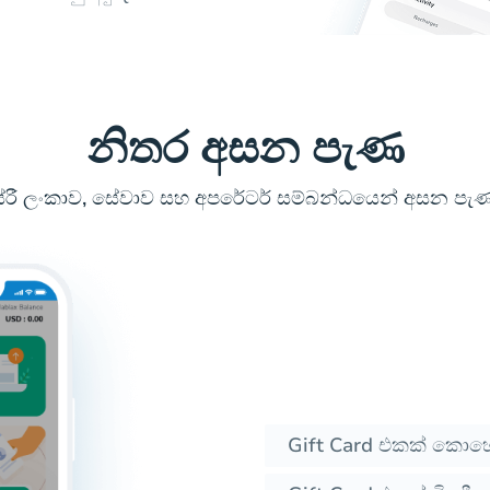
නිතර අසන පැණ
ස්රී ලංකාව, සේවාව සහ අපරේටර් සම්බන්ධයෙන් අසන පැණ
Gift Card එකක් කොහො