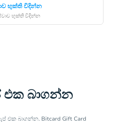
ව භුක්ති විදින්න
වාව භුක්ති විදින්න
් එක බාගන්න
ඇප් එක බාගන්න. Bitcard Gift Card