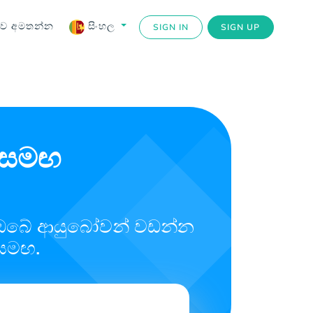
ව අමතන්න
සිංහල
SIGN IN
SIGN UP
d සමඟ
ය. ඔබේ ආයුබෝවන් වඩන්න
 සමඟ.