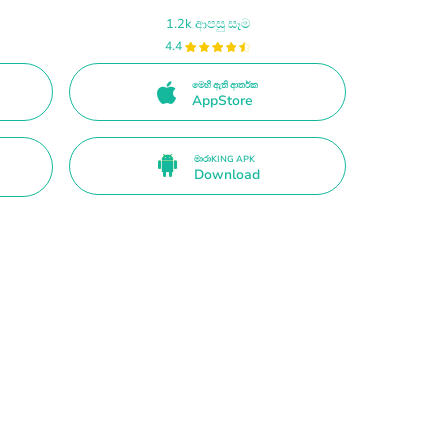
1.2k ආපසු සෑම
4.4
මෙහි ඇති ආතර්ක
AppStore
මාරාKING APK
Download