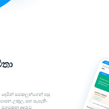
ිතා
දෙමින් සමකලුන්ගෙන් පසු
‍යාපන උකුල, සහ සැපැති-
 මගමකනු අදුරුව