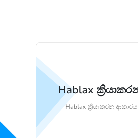
Hablax ක්‍රියාක
Hablax ක්‍රියාකරන ආකාරය 