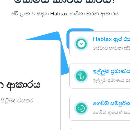
ස්රී ලංකාව සඳහා Hablax භාවිතා කරන ආකාරය
Hablax ඇප් එ
සේවාව භාවිතා කි
ඉල්ලුම ප්‍රමා
ඉල්ලුම ප්‍රමාණය
රන ආකාරය
පිළිබඳ විස්තර
ගෙවීම් සම්පූර
ගෙවීම් ක්‍රමයක් 