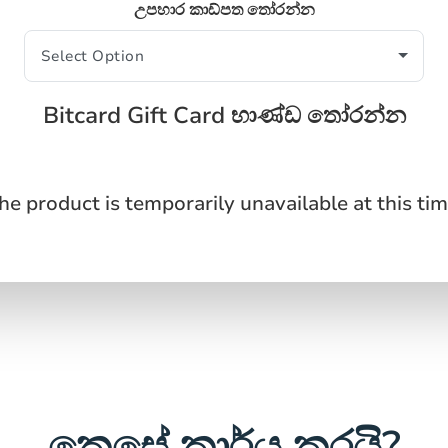
උපහාර කාඩ්පත තෝරන්න
Bitcard Gift Card භාණ්ඩ තෝරන්න
he product is temporarily unavailable at this tim
කෙසේ කාර්ය කරයි?