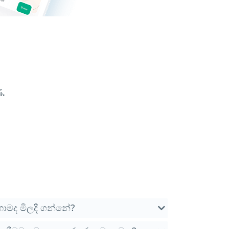
.
මද මිලදී ගන්නේ?