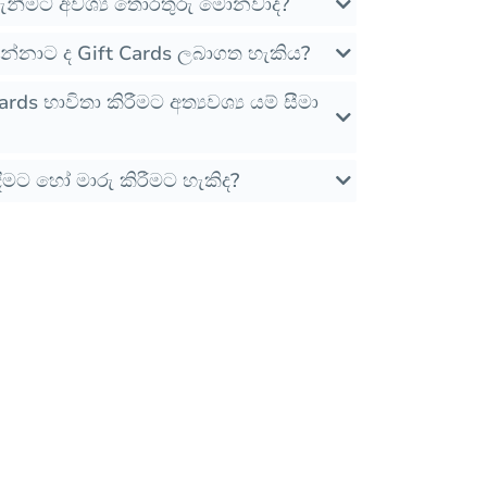
 ගැනීමට අවශ්‍ය තොරතුරු මොනවාද?
්නාට ද Gift Cards ලබාගත හැකිය?
rds භාවිතා කිරීමට අත්‍යවශ්‍ය යම් සීමා
ීමට හෝ මාරු කිරීමට හැකිද?