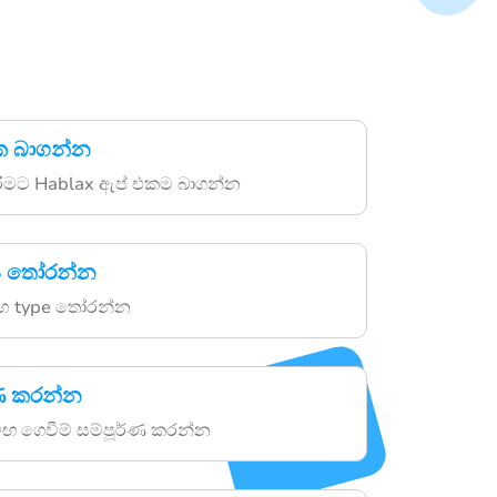
ක බාගන්න
රීමට Hablax ඇප් එකම බාගන්න
ණය තෝරන්න
 සහ type තෝරන්න
්ණ කරන්න
සමඟ ගෙවීම් සම්පූර්ණ කරන්න