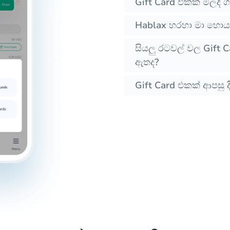
Gift Card එකක් මිලදී
Hablax හරහා මා හොයන
සියලු රටවල් වල Gift Ca
ඇතද?
Gift Card එකක් ආපසු ද