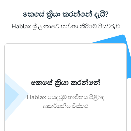
කෙසේ ක්‍රියා කරන්නේ දැයි?
Hablax ශ්‍රී ලංකාවේ භාවිතා කිරීමේ පියවරුව
කෙසේ ක්‍රියා කරන්නේ
Hablax යෙදවුම් භාවිතය පිළිබඳ
ආකර්ශනීය විස්තර