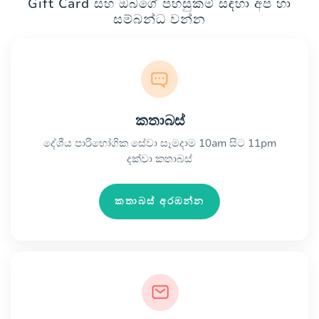
Gift Card සහ ඔබගේ පහසුකම් සඳහා අප හා
සම්බන්ධ වන්න
කතාබස්
දේශීය පාරිභෝගික සේවා සෑමදාම 10am සිට 11pm
දක්වා කතාබස්
කතාබස් අරඹන්න