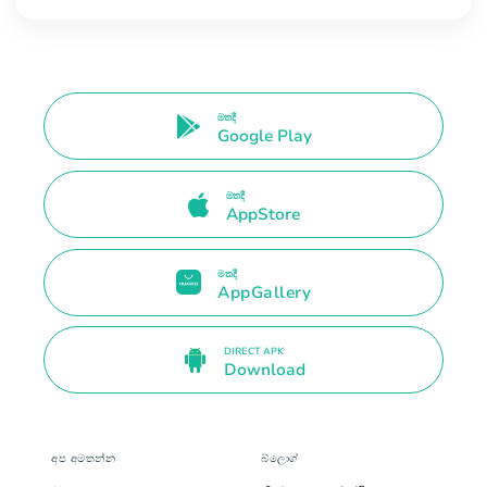
මතදී
Google Play
මතදී
AppStore
මතදී
AppGallery
DIRECT APK
Download
අප අමතන්න
බ්ලොග්