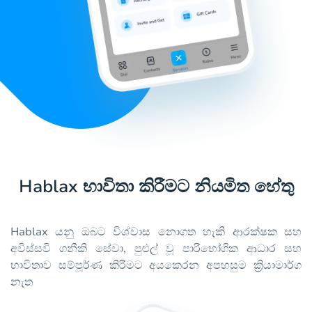
Hablax භාවිතා කිරීමට නියමිත හේතු
Hablax යනු ඔබට විශ්වාස නොගත හැකි ආරක්ෂක සහ
අවිස්සවි ගනීකි සේවා, පුළුල් වූ පාරිභෝගික ආධාර සහ
භාවිතාව සම්පූර්ණ කිරීමට අයකෙරන අපහසුම ක්‍රියාමාර්ග
නැත