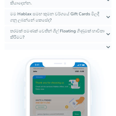
කියාදෙන්න.
මම Hablax සමඟ කුමන වර්ගයේ Gift Cards මිලදී
ගනු ලබන්නේ කෙසේද?
තරමක් පමණක් වෙතින් ගිල් Floating ගිණුමක් භාවිතා
කිරීමට?