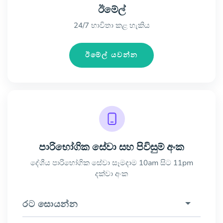
ඊමේල්
24/7 භාවිතා කළ හැකිය
ඊමේල් යවන්න
පාරිභෝගික සේවා සහ පිවිසුම් අංක
දේශීය පාරිභෝගික සේවා සෑමදාම 10am සිට 11pm
දක්වා අංක
රට සොයන්න