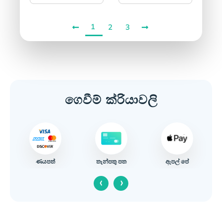
1
2
3
ගෙවීම් ක්රියාවලි
ණයපත්
ඇපල් පේ
තැන්පතු පත
‹
›