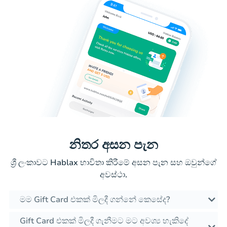
නිතර අසන පැන
ශ්‍රී ලංකාවට Hablax භාවිතා කිරීමේ අසන පැන සහ ඔවුන්ගේ
අවස්ථා.
මම Gift Card එකක් මිලදී ගන්නේ කෙසේද?
Gift Card එකක් මිලදී ගැනීමට මට අවශ්‍ය හැකිදේ