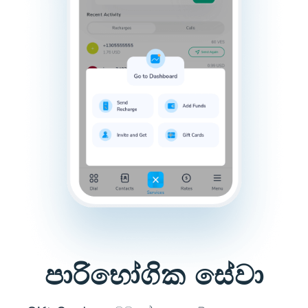
පාරිභෝගික සේවා