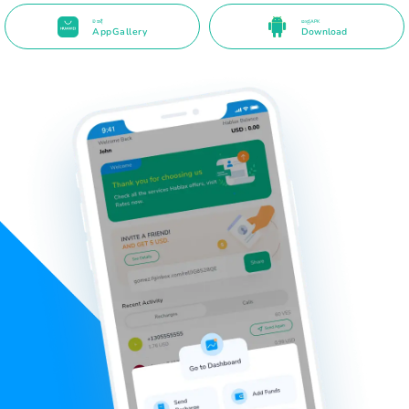
මතදී
සෘජු APK
AppGallery
Download