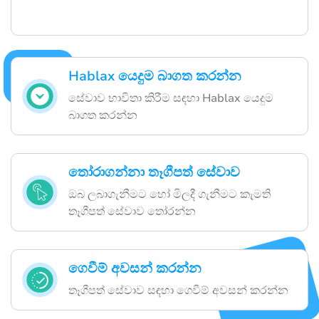
Hablax යෙදුම බාගත කරන්න
සේවාව භාවිතා කිරීම සඳහා Hablax යෙදුම
බාගත කරන්න
තෝරාගන්නා තෑගීපත් සේවාව
ඔබ ලබාගැනීමට හෝ මිලදී ගැනීමට කැමති
තෑගීපත් සේවාව තෝරන්න
ගෙවීම් අවසන් කරන්න
තෑගීපත් සේවාව සඳහා ගෙවීම් අවසන් කරන්න