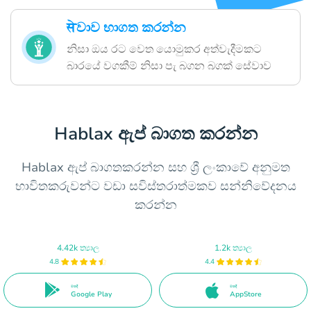
सेවාව භාගත කරන්න
නිසා ඔය රට වෙත යොමුකර අත්වැදීමකට
බාරයේ වගකීම් නිසා පැ බගන බගක් සේවාව
Hablax ඇප් බාගත කරන්න
Hablax ඇප් බාගතකරන්න සහ ශ්‍රී ලංකාවේ අනුමත
භාවිතකරුවන්ට වඩා සවිස්තරාත්මකව සන්නිවේදනය
කරන්න
4.42k ත්‍යාල
1.2k ත්‍යාල
4.8
4.4
මතදී
මතදී
Google Play
AppStore