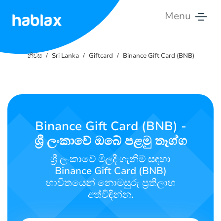
Menu
නිවස
නිවස
Sri Lanka
Giftcard
Binance Gift Card (BNB)
ගාස්තු
සේවා
අප
Binance Gift Card (BNB) -
අමතන්න
ශ්‍රී ලංකාවේ ඔබේ පළමු තෑග්ග
සිංහල
ශ්‍රී ලංකාවේ මිලදී ගැනීම් සඳහා
Binance Gift Card (BNB)
භාවිතයෙන් නොමසුරු ප්‍රතිලාභ
අත්විඳින්න.
SIGN IN
SIGN UP