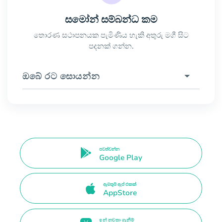
සමෝන් සම්බන්ධ කම
තොරණ සථාපනයක පැමිණිය හැකි අතුරු මගී සිට
පදනක් ගන්න.
ඔබේ රට සොයන්න
පවත්වන්න
Google Play
ඇමතුම් ඇප් එකක්
AppStore
ඉන් නවතා ගැනීම්