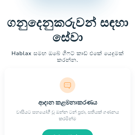
ගනුදෙනුකරුවන් සඳහා
සේවා
Hablax සමඟ ඔබේ ගිෆට් කාඩ් එකේ යෙදුමක්
කරන්න.
ආදාන කළමනාකරණය
වාසියට සහයෝගී වූ ඔන්න ටන් ප්‍රජා, සතියක් ගණනය
කරමින්ම