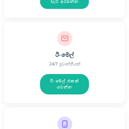
චැට් අරඹන්න
ඊ-මේල්
24/7 ප්‍රවෘත්තියක්
ඊ-මේල් එකක්
යවන්න