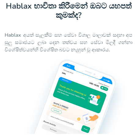
Hablax භාවිතා කිරීමෙන් ඔබට යහපත්
කුමක්ද?
Hablax අයත් සැලකීම් සහ සේවා විශාල මාලාවක් සදහා අප
සුලු සමාජයට ලබා දෙන තත්වය සහ සේවා මිලදී ගන්නා
විශේෂීත්වයන්හි විශේෂිත බවට නැහුන් වූ ආකාරය.