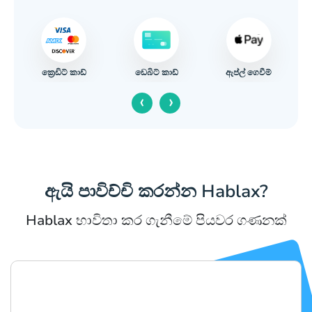
ක්‍රෙඩිට් කාඩ්
ඇප්ල් ගෙවීම්
ඩෙබිට් කාඩ්
‹
›
ඇයි පාවිච්චි කරන්න Hablax?
Hablax භාවිතා කර ගැනීමේ පියවර ගණනක්