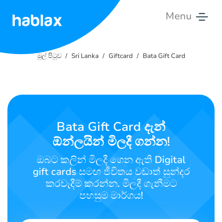
Menu
මුල්
පිටුව
මුල් පිටුව
Sri Lanka
Giftcard
Bata Gift Card
මිල
සේවා
Bata Gift Card දැන්
අප
ඕන්ලයින් මිලදී ගන්න!
සමඟ
සම්බන්ධ
ඔබට කලින් මිලදී ගෙන ඇති Digital
වන්න
gift cards සමඟ ජීවිතය වඩාත් සුන්දර
කරවැදීම් කරන්න. මිලදී ගැනීමට
සිංහල
පහසුම මාර්ගය!