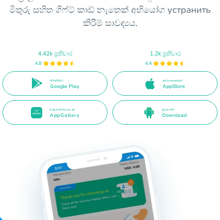
මිතුරු සහිත ගිෆ්ට් කාඩ් නැතෙක් අභියෝග устранить
කිරීම් සාවද්‍යය.
4.42k ප්‍රතිචාර
1.2k ප්‍රතිචාර
4.8
4.4
හි ගින්නීමට
ඉන් බාගත කරන්න
Google Play
AppStore
ඔප්පු අන්තර්ගතය වේ
ප්‍රධාන APK
AppGallery
Download