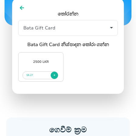
SIGN IN
SIGN UP
තෝරන්න
Bata Gift Card නිශ්පාදන තෝරා ගන්න
2500 LKR
$8.27
ගෙවීම් ක්‍රම