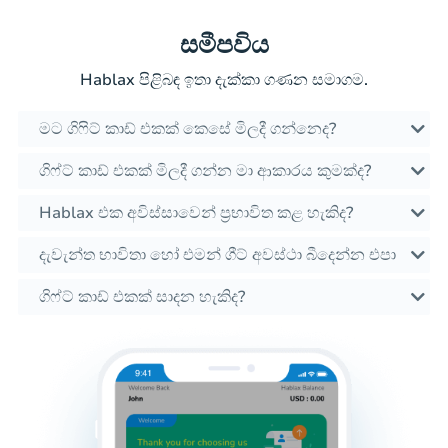
සමීපවිය
Hablax පිළිබඳ ඉතා දැක්කා ගණන සමාගම.
මට ගිෆිට් කාඩ් එකක් කෙසේ මිලදී ගන්නෙද?
ගිෆ්ට් කාඩ් එකක් මිලදී ගන්න මා ආකාරය කුමක්ද?
Hablax එක අවිස්සාවෙන් ප්‍රභාවිත කළ හැකිද?
දැවැන්ත භාවිතා හෝ එමන් ගීට් අවස්ථා බීදෙන්න එපා
ගිෆ්ට් කාඩ් එකක් සාදන හැකිද?