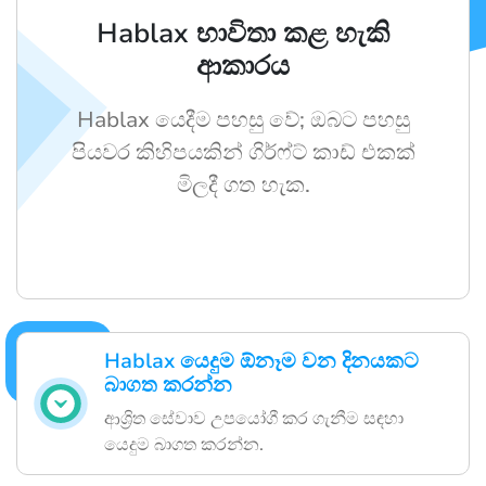
Hablax භාවිතා කළ හැකි
ආකාරය
Hablax යෙදීම පහසු වේ; ඔබට පහසු
පියවර කිහිපයකින් ගි‍ර්ෆ්ට් කාඩ් එකක්
මිලදී ගත හැක.
Hablax යෙදුම ඕනෑම වන දිනයකට
බාගත කරන්න
ආශ්‍රිත සේවාව උපයෝගී කර ගැනීම සඳහා
යෙදුම බාගත කරන්න.