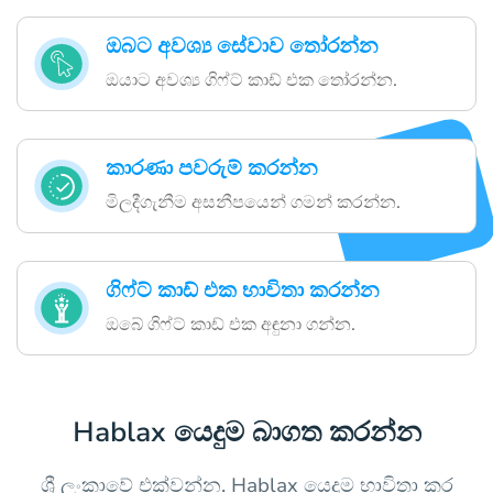
ඔබට අවශ්‍ය සේවාව තෝරන්න
ඔයාට අවශ්‍ය ගිෆ්ට් කාඩ් එක තෝරන්න.
කාරණා පවරුම් කරන්න
මිලදීගැනීම අසනීපයෙන් ගමන් කරන්න.
ගිෆ්ට් කාඩ් එක භාවිතා කරන්න
ඔබේ ගිෆ්ට් කාඩ් එක අඳුනා ගන්න.
Hablax යෙදුම බාගත කරන්න
ශ්‍රී ලංකාවේ එක්වන්න. Hablax යෙදුම භාවිතා කර