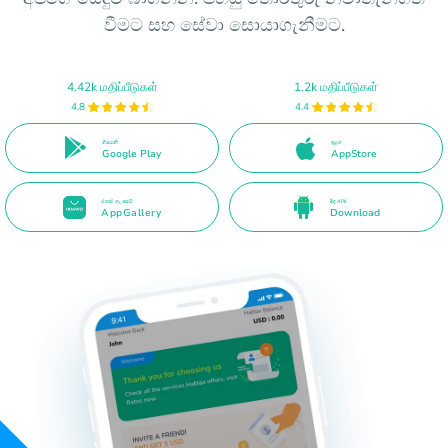
වීමට සහ සේවා සොයාගැනීමට.
4.42k மதிப்பீடுகள்
1.2k மதிப்பீடுகள்
4.8
4.4
ගියෙනි
ඉළග
Google Play
AppStore
රහස් ගැසෙව්
දිගු APK
AppGallery
Download