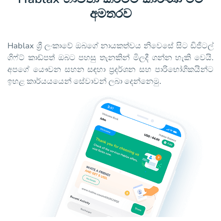
අමතරව
Hablax ශ්‍රී ලංකාවේ ඔබගේ නායකත්වය නිවෙසේ සිට ඩිජිටල්
ගිෆ්ට් කාඩ්පත් ඔබට පහසු තැනකින් මිලදී ගන්න හැකි වෙයි.
අපගේ යෞවන සහන සඳහා ප්‍රදර්ශන සහ පාරිභෝගිකයින්ට
ඉහළ කාර්යයයෙන් සේවාවන් ලබා දෙන්නෙමු.