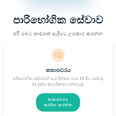
පාරිභෝගික සේවාව
අපි ඔබට කාඩ්පත් සෑදීමට උපකාර කරන්න
කතාපවරය
පාරිභෝගික සේවාවන් සෑම දිනකම පෙර 10 සිට පස්වරු
11 දක්වා (ඇමරිකානු උත්සවය).
කතාපවරය
ආරම්භ කරන්න