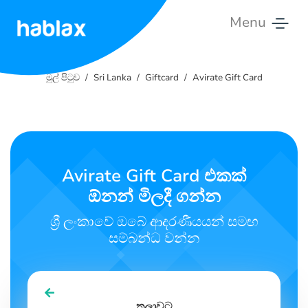
Menu
මුල්
පිටුව
මුල් පිටුව
Sri Lanka
Giftcard
Avirate Gift Card
මිල
ගණන්
සේවි
Avirate Gift Card එකක්
ඕනන් මිලදී ගන්න
අප
සමඟ
ශ්‍රී ලංකාවේ ඔබේ ආදරණීයයන් සමඟ
සම්බන්ධ
සම්බන්ධ වන්න
වෙන්න
සිංහල
තුලාවට