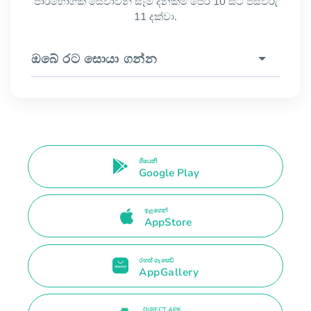
පාරිභෝගික සේවාවන් සෑම දිනකම පෙර 10 සිට පස්වරු
11 දක්වා.
ඔබේ රට සොයා ගන්න
ගියෙනි
Google Play
ඉළගෙන්
AppStore
රහස් ගැසෙව්
AppGallery
DIRECT APK