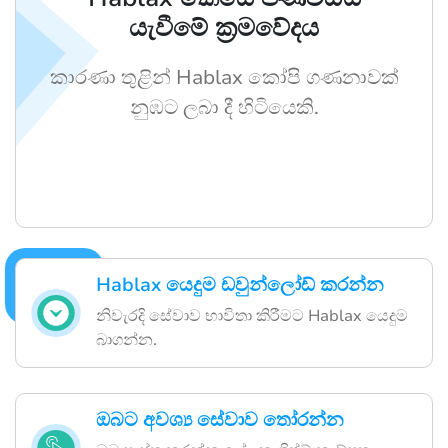
යැවීමේ ක්‍රමවේදය
කාරණා තුළින් Hablax කෝපි ගණනාවක්
නුඹට ලබා දී හිටියෙකි.
Hablax යෙදුම ඩවුන්ලෝඩ් කරන්න
නිවැරදි සේවාව භාවිතා කිරීමට Hablax යෙදුම
බාගන්න.
ඔබට අවශ්‍ය සේවාව තෝරන්න