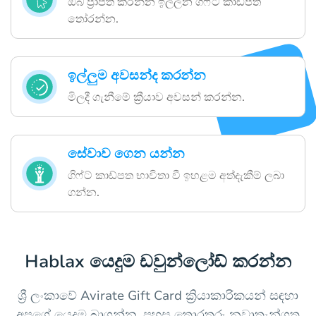
ඔබ ප්‍රාප්ත කරන්න ඉල්ලන ගිෆ්ට් කාඩ්පත
තෝරන්න.
ඉල්ලුම අවසන්ද කරන්න
මිලදී ගැනීමේ ක්‍රීයාව අවසන් කරන්න.
සේවාව ගෙන යන්න
ගිෆ්ට් කාඩ්පත භාවිතා වී ඉහළම අත්දැකීම් ලබා
ගන්න.
Hablax යෙදුම ඩවුන්ලෝඩ් කරන්න
ශ්‍රී ලංකාවේ Avirate Gift Card ක්‍රියාකාරිකයන් සඳහා
අපගේ යෙදුම බාගන්න. පහසු තොරතුරු නවාතැන්ගත