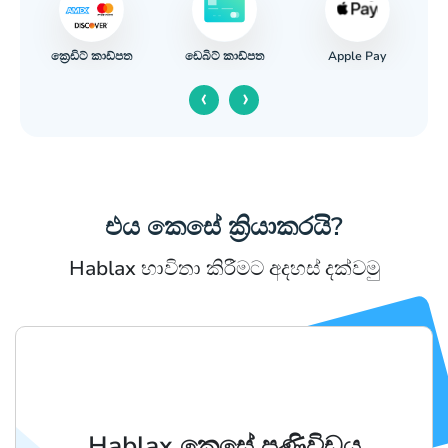
ක්‍රෙඩිට් කාඩ්පත
Apple Pay
ම
ඩෙබිට් කාඩ්පත
‹
›
එය කෙසේ ක්‍රියාකරයි?
Hablax භාවිතා කිරීමට අදහස් දක්වමු
Hablax කෙසේ පණිවිඩය