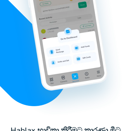
Hablax භාවිතා කිරීමට කාරණා මීට