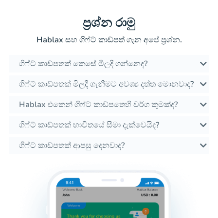
ප්‍රශ්න රාමු
Hablax සහ ගිෆ්ට් කාඩ්පත් ගැන අපේ ප්‍රශ්න.
ගිෆ්ට් කාඩ්පතක් කෙසේ මිලදී ගන්නෙද?
ගිෆ්ට් කාඩ්පතක් මිලදී ගැනීමට අවශ්‍ය දත්ත මොනවාද?
Hablax එකෙන් ගිෆ්ට් කාඩ්පතෙහි වර්ග කුමක්ද?
ගිෆ්ට් කාඩ්පතක් භාවිතයේ සීමා දැක්වෙයිද?
ගිෆ්ට් කාඩ්පතක් ආපසු දෙනවාද?