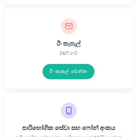
ඊ-තැපැල්
24/7 නමි
ඊ-තැපැල් යවන්න
පාරිභෝගික සේවා සහ ෆෝන් අංකය