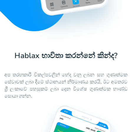
Hablax භාවිතා කරන්නේ කින්ද?
අප තරඟකාරී විකල්පවලින් භේද වනු ලබන සහ ගුණාත්මක
සේවාවක් ලබා දීමේ ස්ථානයන් නිර්මාණය කරයි, ඊට අමතරව
ශ්‍රී ලංකාවේ පහසුකම් ලබා දෙන විශේෂ ගුණාත්මක භාණ්ඩ
සොයා ගන්න.