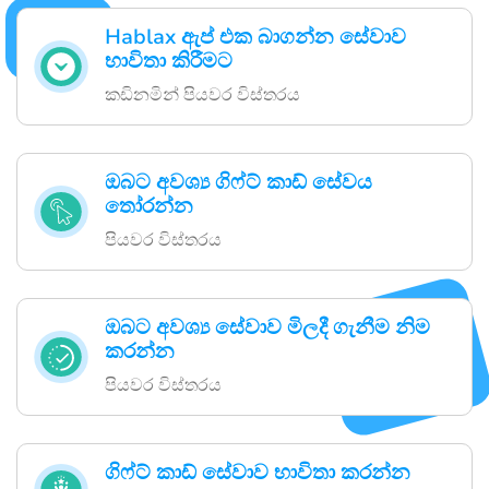
Hablax ඇප් එක බාගන්න සේවාව
භාවිතා කිරීමට
කඩිනමින් පියවර විස්තරය
ඔබට අවශ්‍ය ගිෆ්ට් කාඩ් සේවය
තෝරන්න
පියවර විස්තරය
ඔබට අවශ්‍ය සේවාව මිලදී ගැනීම නිම
කරන්න
පියවර විස්තරය
ගිෆ්ට් කාඩ් සේවාව භාවිතා කරන්න