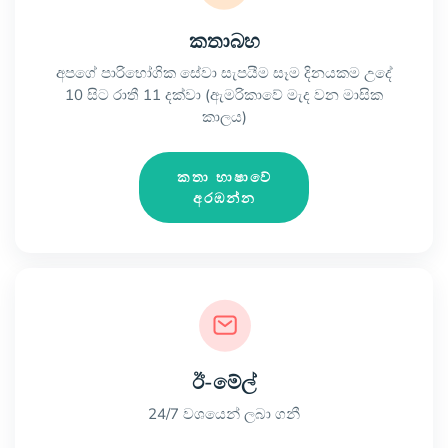
කතාබහ
අපගේ පාරිභෝගික සේවා සැපයීම සෑම දිනයකම උදේ
10 සිට රාතී 11 දක්වා (ඇමරිකාවේ මැද වන මාසික
කාලය)
කතා භාෂාවේ
අරඹන්න
ඊ-මේල්
24/7 වශයෙන් ලබා ගනී