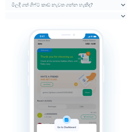
මිලදී ගත් ගිෆ්ට් කාඩ් නැවත ගන්න හැකිද?