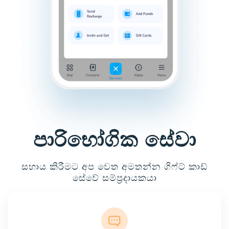
පාරිභෝගික සේවා
සහාය කිරීමට අප වෙත අමතන්න ගිෆ්ට් කාඩ්
සේවේ සම්ප්‍රදායකයා