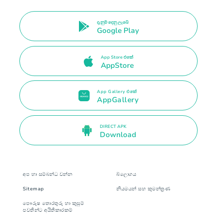
දැනුම් දෙනු ලැබේ
Google Play
App Store එකේ
AppStore
App Gallery එකේ
AppGallery
DIRECT APK
Download
අප හා සම්බන්ධ වන්න
බ්ලොගය
Sitemap
නියමයන් සහ කුමන්ත‍්‍රණ
පෞරුෂ තොරතුරු හා කුසුම්
පවතින්ට අයිතිකාරකම්