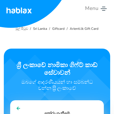
Menu
මුල්
පිටුව
මුල් පිටුව
Sri Lanka
Giftcard
Arienti.lk Gift Card
මිල
ගණන්
සේවා
ශ්‍රී ලංකාවේ නාමිකා ගිෆ්ට් කාඩ්
සේවාවන්
අප
හා
ඔබගේ ආදරණීයයන් හා සම්බන්ධ
සම්බන්ධ
වන්න ස්‍රී ලංකාවේ
වන්න
සිංහල
තෝරා ගැනීමේ