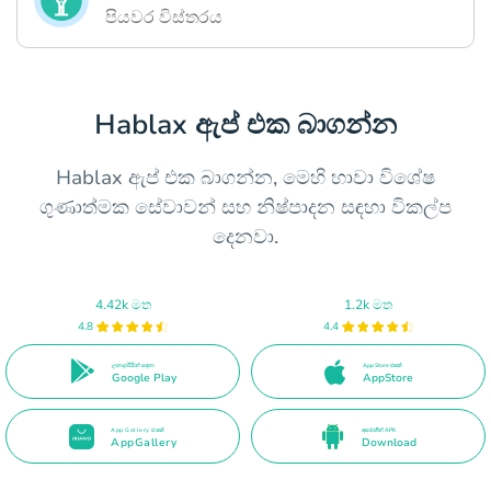
පියවර විස්තරය
Hablax ඇප් එක බාගන්න
Hablax ඇප් එක බාගන්න, මෙහි හාවා විශේෂ
ගුණාත්මක සේවාවන් සහ නිෂ්පාදන සඳහා විකල්ප
දෙනවා.
4.42k මත
1.2k මත
4.8
4.4
ලභාදාරීයින් සඳහා
App Store එකේ
Google Play
AppStore
App Gallery එකේ
අසමඟින් APK
AppGallery
Download