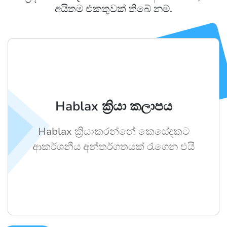
අයිතම එකතුවක් තිබේ නම්.
Hablax ක්‍රියා කලාපය
Hablax ක්‍රියාකරන්නේ කෙසේදකට
ආකර්ශනීය අන්තර්ගතයක් රැගෙන එයි