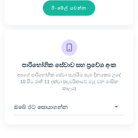
ඊ-මේල් යවන්න
පාරිභෝගික සේවාව සහ ප්‍රවේශ අංක
අපගේ පාරිභෝගික සේවා සැපයීම සෑම දිනයකම උදේ
10 සිට රාතී 11 දක්වා (ඇමරිකාවේ මැද වන මාසික
කාලය)
ඔබේ රට සොයාගන්න