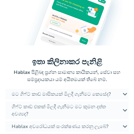
ඉතා කිලිනාකර පැනිළි
Hablax පිළිබඳ ප්‍රශ්න සාමාන්‍ය කායිකයන්, සේවා සහ
සම්ප්‍රදායකයා යම් අයිතමයක් තිබේ නම්.
මට ගිෆ්ට් කාඩ් මාසිකයක් මිලදී ගැනීමට කෙසේද?
ගිෆ්ට් කාඩ් එකක් මිලදී ගැනීමට මට කුමන දත්ත
අවශ්‍යද?
Hablax අවරෝධයක් සංරක්ෂණය කරනු ලැබේ?