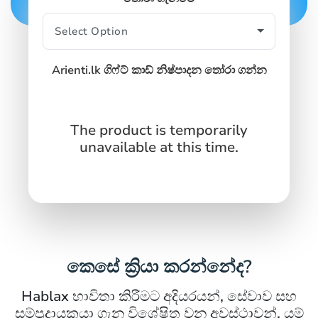
SIGN IN
SIGN UP
Arienti.lk ගිෆ්ට් කාඩ් නිෂ්පාදන තෝරා ගන්න
The product is temporarily
unavailable at this time.
කෙසේ ක්‍රියා කරන්නේද?
Hablax භාවිතා කිරීමට අදියරයන්, සේවාව සහ
සම්ප්‍රදායකයා ගැන විශේෂිත වන අවස්ථාවන්, යම්