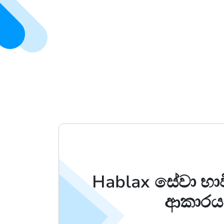
Hablax සේවා භා
ආකාරය