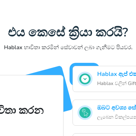
එය කෙසේ ක්‍රියා කරයි?
Hablax භාවිතා කරමින් සේවාවන් ලබා ගැනීමට පියවර.
Hablax ඇප් එ
Hablax වලින් Gift
විතා කරන
ඔබට අවශ්‍ය 
ලැබෙන විකල්පයන්