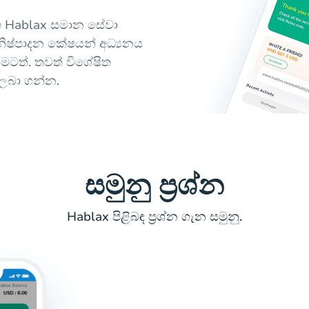
හ Hablax සමාන සේවා
නිෂ්පාදන කේෂයන් අධ්‍යනය
මටත්. තවත් විශේෂිත
 ලබා ගන්න.
සමුනු ප්‍රශ්න
Hablax පිළිබඳ ප්‍රශ්න ගැන සමුනු.