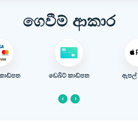
ගෙවීම් ආකාර
් කාඩ්පත
ඇපල් 
ඩෙබිට් කාඩ්පත
‹
›