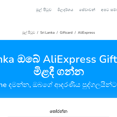
මුල් පිටුව
මිලදර්ශය
සේවාවන්
අපට සම්
මුල් පිටුව
Sri Lanka
Giftcard
AliExpress
nka ඔබේ AliExpress Gif
මිළදී ගන්න
line දමන්න, ඔබගේ ආදරණීය පුද්ගලයින්ට 
තෝරන්න