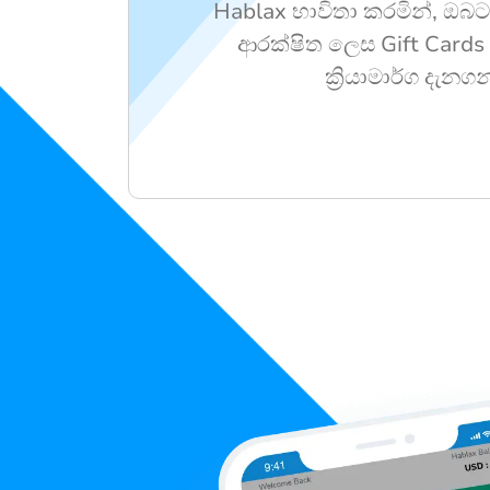
Hablax භාවිතා කරමින්, ඔබ
ආරක්ෂිත ලෙස Gift Cards 
ක්‍රියාමාර්ග දැනග