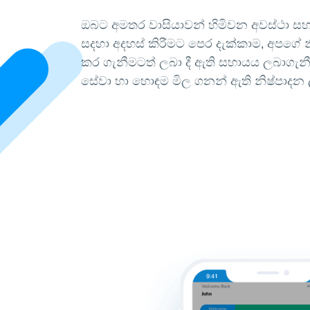
ඔබට අමතර වාසියාවන් හිමිවන අවස්ථා ස
සදහා අදහස් කිරීමට පෙර දැක්කාම, අපගේ 
කර ගැනීමටත් ලබා දී ඇති සහායය ලබාගැනී
සේවා හා හොඳම මිල ගනන් ඇති නිෂ්පාදන