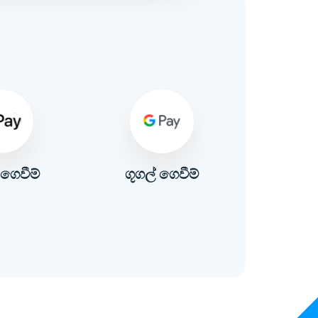
ගෙවීම්
ගූගල් ගෙවීම්
ප