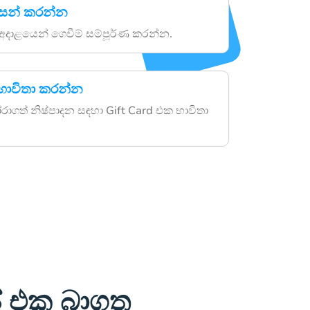
වසන් කරන්න
අදාළයෙන් ගෙවීම් සම්පූර්ණ කරන්න.
 භාවිතා කරන්න
රාගත් නිෂ්පාදන සඳහා Gift Card එක භාවිතා
් එක බාගත