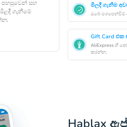
ට පහසුවෙන් සහ
මිලදී ගැනීම අ
මිළදී ගැනීමේ
ඔබේ මගපෙන්වීම් 
න්න.
Gift Card එක
AliExpress හි තෝ
කරන්න.
Hablax ඇප