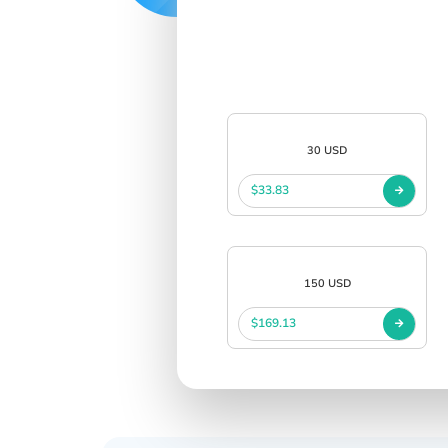
SIGN IN
SIGN UP
30 USD
$33.83
150 USD
$169.13