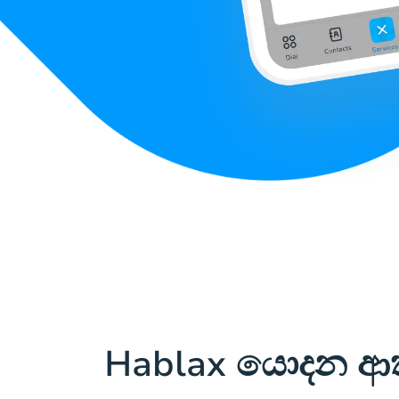
Hablax යොදන ආ