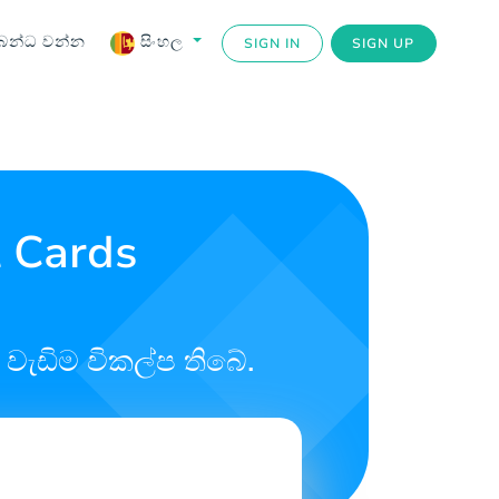
බන්ධ වන්න
සිංහල
SIGN IN
SIGN UP
t Cards
වැඩිම විකල්ප තිබේ.