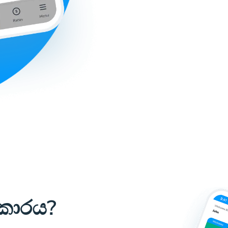
කාරය?