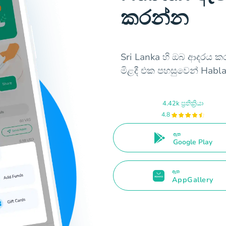
කරන්න
Sri Lanka හි ඔබ ආදරය කර
මිළදී එක පහසුවෙන් Habl
4.42k ප්‍රතික්‍රියා
4.8
ඇත
Google Play
ඇත
AppGallery