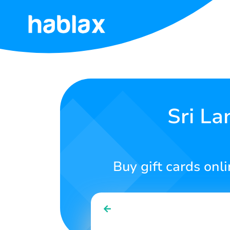
මුල්
පිටුව
මිලදර්ශය
Sri La
සේවාවන්
අපට
සම්බන්ධ
Buy gift cards on
වන්න
සිංහල