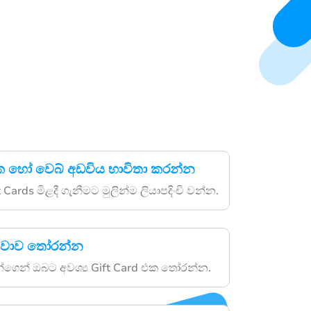
ක හෝ වෙබ් අඩවිය භාවිතා කරන්න
 Cards මිළදී ගැනීමට මුලින්ම ලියාපදිංචි වන්න.
සේවාව තෝරන්න
ගෙන් ඔබට අවශ්‍ය Gift Card එක තෝරන්න.