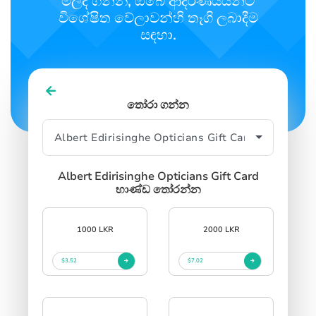
මිලදී ගන්න, ඔබේ ආදරණීයයන්ට
විශේෂිත වේලාවන්හි තෑගි ලබාදීම
සඳහා.
SIGN IN
SIGN UP
තෝරා ගන්න
Albert Edirisinghe Opticians Gift Card
භාණ්ඩ තෝරන්න
1000 LKR
2000 LKR
$3.52
$7.02