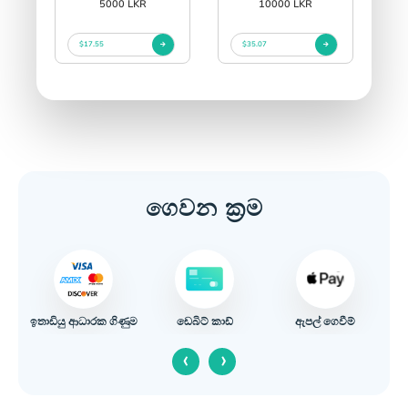
5000 LKR
10000 LKR
$17.55
$35.07
ගෙවන ක්‍රම
ඉතාඩියු ආධාරක ගිණුම
ඇපල් ගෙවීම්
ඩෙබිට් කාඩ්
‹
›