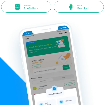
ඇප් ගැලරියේ
සෘජු APK
AppGallery
Download