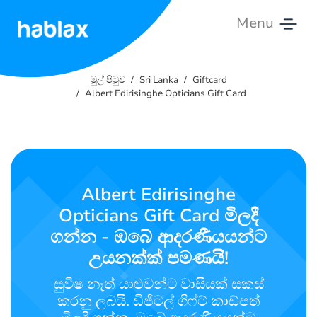
Menu
මුල්
පිටුව
මුල් පිටුව
Sri Lanka
Giftcard
Albert Edirisinghe Opticians Gift Card
මිල
ගණන්
සේවා
Albert Edirisinghe
අප
Opticians Gift Card මිලදී
හා
ගන්න - ඔබේ ආදරණීයයන්ට
සම්බන්ධ
කරන්න
උයනක්ක් පමණයි!
සුවිෂ නෑත් යාළුවන්ට වාසියක් සකස්
සිංහල
කරනු ලබයි. ඩිජිටල් ගිෆ්ට් කාඩ්පත්