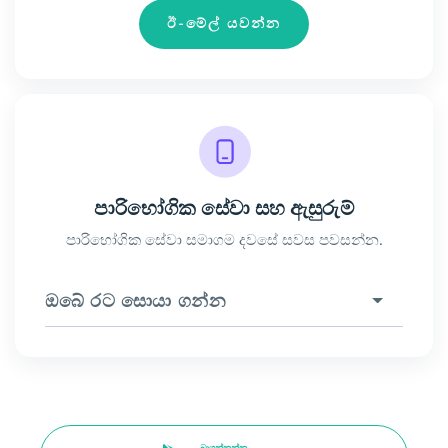
ඊ-මේල් යවන්න
පාරිභෝගික සේවා සහ ඇසුරුම්
පාරිභෝගික සේවා සමාගම දවසේ සවස පවසන්න.
ඔබේ රට සොයා ගන්න
බාගන්නන්න