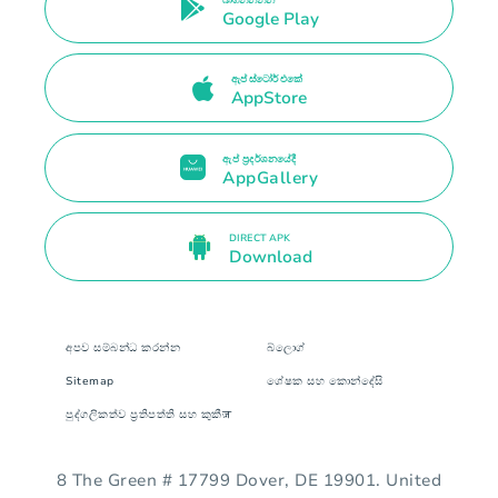
Google Play
ඇප් ස්ටෝර් එකේ
AppStore
ඇප් ප්‍රදර්ශනයේදී
AppGallery
DIRECT APK
Download
අපව සම්බන්ධ කරන්න
බ්ලොග්
Sitemap
ශේෂක සහ කොන්දේසි
පුද්ගලිකත්ව ප්‍රතිපත්ති සහ කුකීज़
8 The Green # 17799 Dover, DE 19901. United