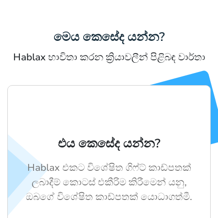
මෙය කෙසේද යන්න?
Hablax භාවිතා කරන ක්‍රියාවලීන් පිළිබඳ වාර්තා
එය කෙසේද යන්න?
Hablax එකට විශේෂිත ගිෆ්ට් කාඩ්පතක්
ලබාදීම් කොටස් එකීරිම කිරීමෙන් යනු,
ඔබගේ විශේෂිත කාඩ්පතක් යොධාගත්මී.