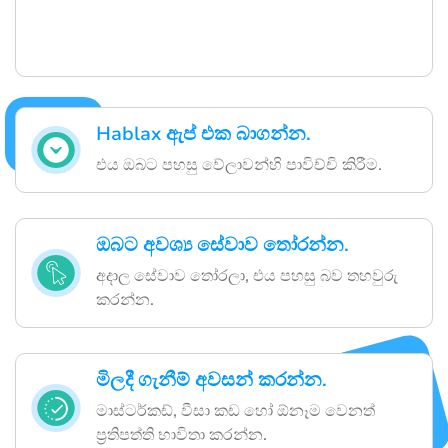
Hablax ඇප් එක බාගන්න.
එය ඔබට පහසු වේලාවන්හි පාවිච්චි කිරීම.
ඔබට අවශ්‍ය සේවාව තෝරන්න.
අදාල සේවාව තෝරලා, එය පහසු බව තහවුරු
කරන්න.
මිලදී ගැනීම් අවසන් කරන්න.
මාස්ටර්කඩ්, වීසා කඩ හෝ ඕනෑම වෙනත්
ප්‍රතිපත්ති භාවිතා කරන්න.