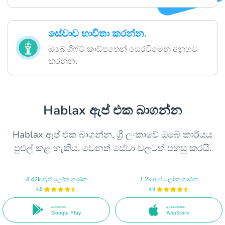
සේවාව භාවිතා කරන්න.
ඔබේ ගිෆ්ට් කාඩ්පතෙන් සෙරවීමෙන් අනුභව
කරන්න.
Hablax ඇප් එක බාගන්න
Hablax ඇප් එක බාගන්න, ශ්‍රී ලංකාවේ ඔබේ කාර්යය
පුළුල් කළ හැකිය. වෙනත් සේවා වලටත් පහසු කරයි.
4.42k ඇප් ලෝක ගණන
1.2k ඇප් ලෝක ගණන
4.8
4.4
බාගන්නන්න
ඇප් ස්ටෝර් එකේ
Google Play
AppStore