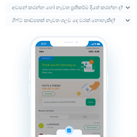
අවසන් කරන්න හෝ නැවත ප්‍රතිකර්ම දියත් කරන්න ද?
ගිෆ්ට් කාඩ්පතක් නැවත ශලව දෙ වරක් නොහැකිද?