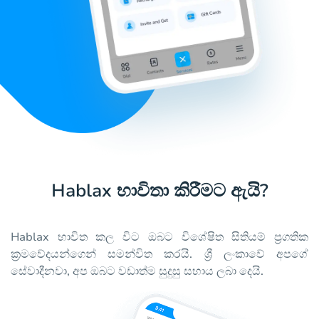
Hablax භාවිතා කිරීමට ඇයි?
Hablax භාවිත කල විට ඔබට විශේෂිත සිතියම් ප්‍රගතික
ක්‍රමවේදයන්ගෙන් සමන්විත කරයි. ශ්‍රී ලංකාවේ අපගේ
සේවාදීනවා, අප ඔබට වඩාත්ම සුදුසු සහාය ලබා දෙයි.