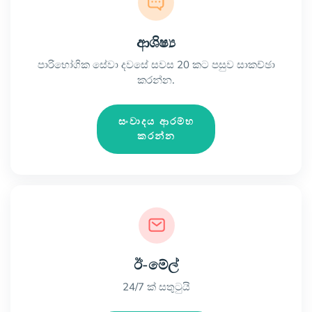
ආශිෂ්‍ය
පාරිභෝගික සේවා දවසේ සවස 20 කට පසුව සාකච්ඡා
කරන්න.
සංවාදය ආරම්භ
කරන්න
ඊ-මේල්
24/7 ක් සතුටුයි