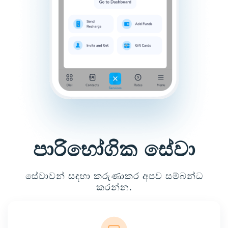
පාරිභෝගික සේවා
සේවාවන් සඳහා කරුණාකර අපව සම්බන්ධ
කරන්න.