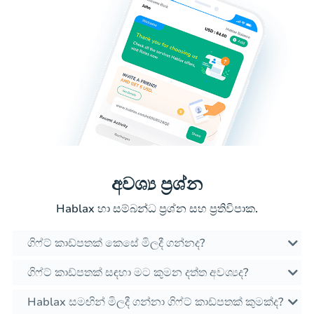
අවශ්‍ය ප්‍රශ්න
Hablax හා සම්බන්ධ ප්‍රශ්න සහ ප්‍රතිවිපාක.
ගිෆ්ට් කාඩ්පතක් කෙසේ මිලදී ගන්නද?
ගිෆ්ට් කාඩ්පතක් සඳහා මට කුමන දත්ත අවශ්‍යද?
Hablax සමඟින් මිලදී ගන්නා ගිෆ්ට් කාඩ්පතක් කුමක්ද?