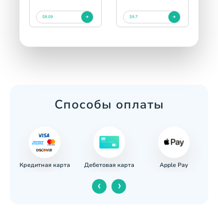
$8.09
$9.7
Способы оплаты
Кредитная карта
Apple Pay
евод
Дебетовая карта
‹
›