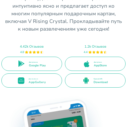
интуитивно ясно и предлагает доступ ко
многим популярным подарочным картам,
включая V Rising Crystal. Прокладывайте путь
к новым развлечениям уже сегодня!
4.42k Отзывов
1.2k Отзывов
4.8
4.4
Доступно на
Доступно в
Google Play
AppStore
Доступно в
Прямой APK
AppGallery
Download