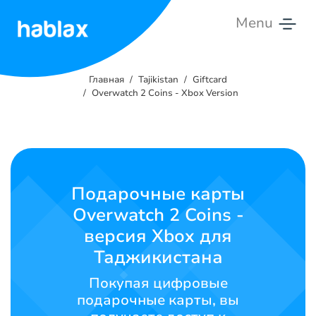
Menu
Главная
Главная
Tajikistan
Giftcard
Тарифы
Overwatch 2 Coins - Xbox Version
Услуги
Свяжитесь
с
Подарочные карты
нами
Overwatch 2 Coins -
версия Xbox для
Русский
Таджикистана
Покупая цифровые
подарочные карты, вы
SIGN IN
SIGN UP