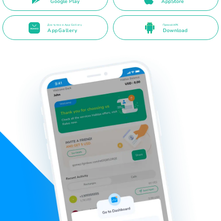
Google Play
AppStore
Доступно в App Gallery
Прямой APK
AppGallery
Download