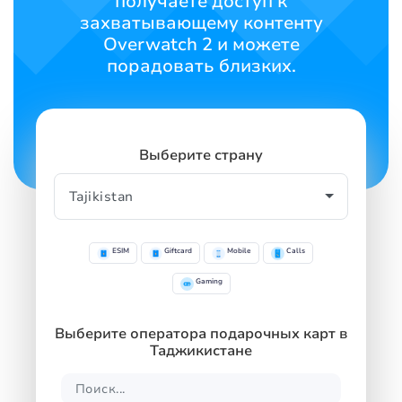
получаете доступ к
захватывающему контенту
Overwatch 2 и можете
порадовать близких.
Выберите страну
ESIM
Giftcard
Mobile
Calls
Gaming
Выберите оператора подарочных карт в
Таджикистане