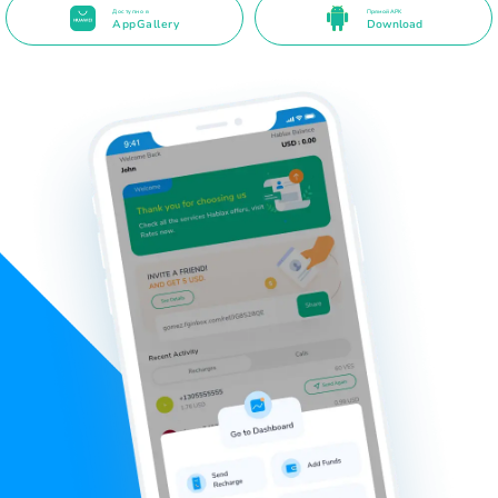
Доступно в
Прямой APK
AppGallery
Download