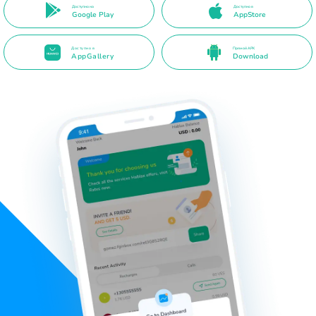
Доступно на
Доступно в
Google Play
AppStore
Доступно в
Прямой APK
AppGallery
Download