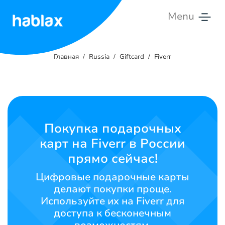
Menu
Главная
Главная
Russia
Giftcard
Fiverr
Тарифы
Услуги
Свяжитесь
Покупка подарочных
с
карт на Fiverr в России
нами
прямо сейчас!
Русский
Цифровые подарочные карты
делают покупки проще.
Используйте их на Fiverr для
доступа к бесконечным
SIGN IN
SIGN UP