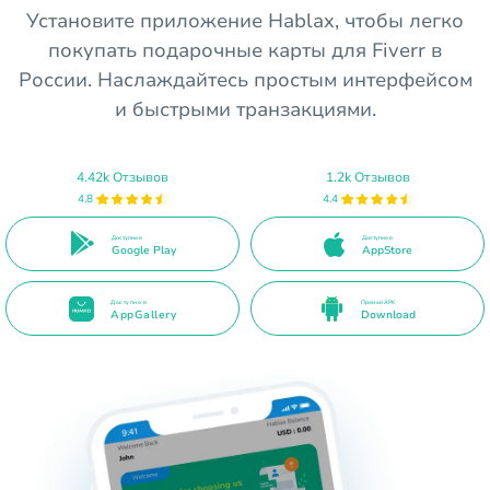
Установите приложение Hablax, чтобы легко
покупать подарочные карты для Fiverr в
России. Наслаждайтесь простым интерфейсом
и быстрыми транзакциями.
4.42k Отзывов
1.2k Отзывов
4.8
4.4
Доступно в
Доступно в
Google Play
AppStore
Доступно в
Прямой APK
AppGallery
Download