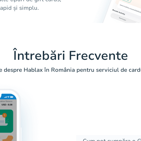
rapid și simplu.
Întrebări Frecvente
te despre Hablax în România pentru serviciul de cardu
Cum pot cumpăra o Gi