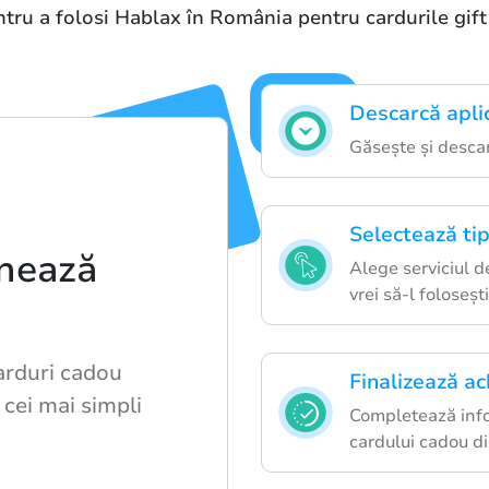
ntru a folosi Hablax în România pentru cardurile gift 
Descarcă apli
Găsește și descar
Selectează tip
nează
Alege serviciul d
vrei să-l folosești
arduri cadou
Finalizează ach
 cei mai simpli
Completează infor
cardului cadou di