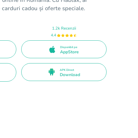
 carduri cadou și oferte speciale.
1.2k Recenzii
4.4
Disponibil pe
AppStore
APK Direct
Download