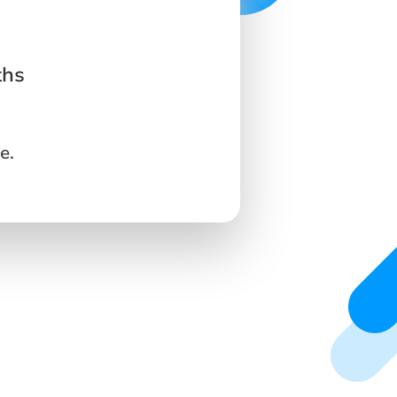
ths
e.