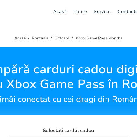
Acasă
Tarife
Servicii
Contact
Acasă
Romania
Giftcard
Xbox Game Pass Months
pără carduri cadou digi
u Xbox Game Pass în R
mâi conectat cu cei dragi din Româ
Selectați cardul cadou