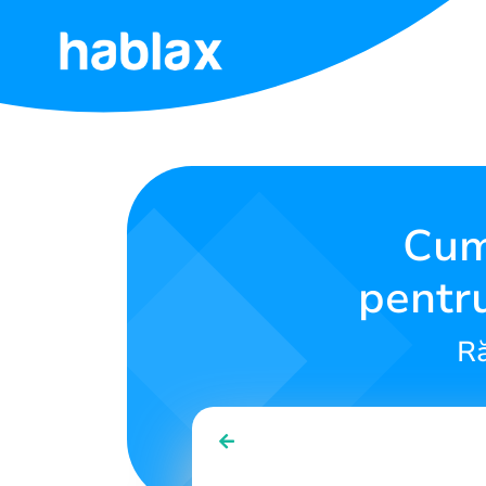
Acasă
Tarife
Servicii
Cum
pentr
Contactează-
ne
Ră
Română
SIGN IN
SIGN UP