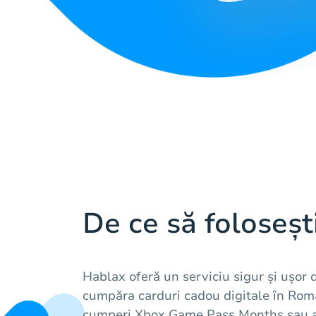
De ce să foloseșt
Hablax oferă un serviciu sigur și ușor d
cumpăra carduri cadou digitale în Româ
cumperi Xbox Game Pass Months sau alt