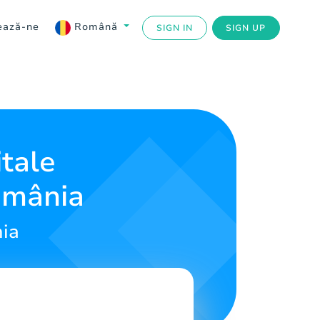
ează-ne
Română
SIGN IN
SIGN UP
tale
omânia
nia