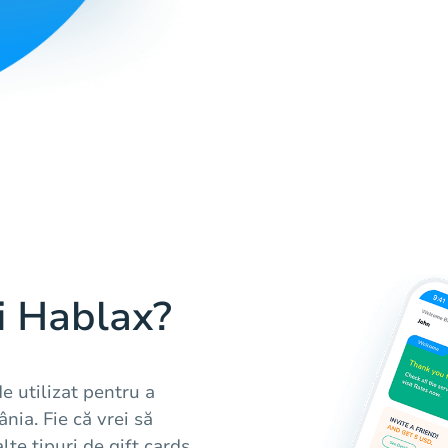
i Hablax?
e utilizat pentru a
nia. Fie că vrei să
e tipuri de gift cards,