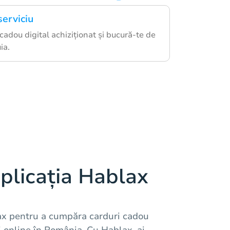
serviciu
cadou digital achiziționat și bucură-te de
ia.
plicația Hablax
ax pentru a cumpăra carduri cadou
ții online în România. Cu Hablax, ai