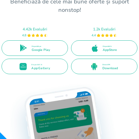
Beneficiază de cele mai bune oferte și suport
nonstop!
4.42k Evaluări
1.2k Evaluări
4.8
4.4
Disponibil pe
Disponibil în
Google Play
AppStore
Disponibil în
Direct APK
AppGallery
Download