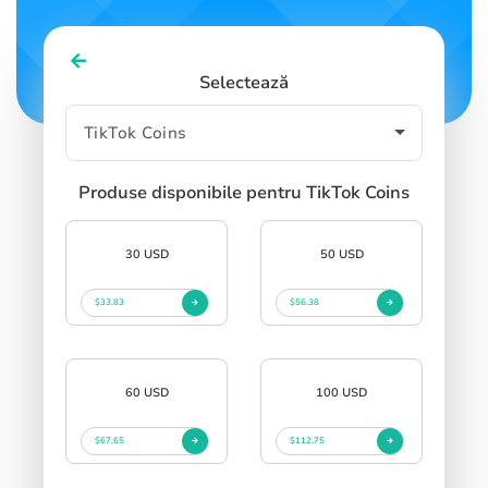
Selectează
Produse disponibile pentru TikTok Coins
30 USD
50 USD
$33.83
$56.38
60 USD
100 USD
$67.65
$112.75