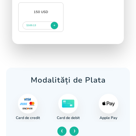
150 USD
$169.13
Modalități de Plata
Card de credit
Apple Pay
r
Card de debit
‹
›