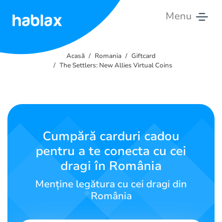
Menu
Acasă
Acasă
Romania
Giftcard
Tarife
The Settlers: New Allies Virtual Coins
Servicii
Contactează-
ne
Cumpără carduri cadou
pentru a te conecta cu cei
Română
dragi în România
Menține legătura cu cei dragi din
România
SIGN IN
SIGN UP