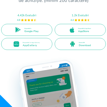
de achiziție. (minim 200 caractere)
4.42k Evaluări
1.2k Evaluări
4.8
4.4
Disponibil în
Disponibil în App Store
Google Play
AppStore
Disponibil în App Gallery
Direct APK
AppGallery
Download