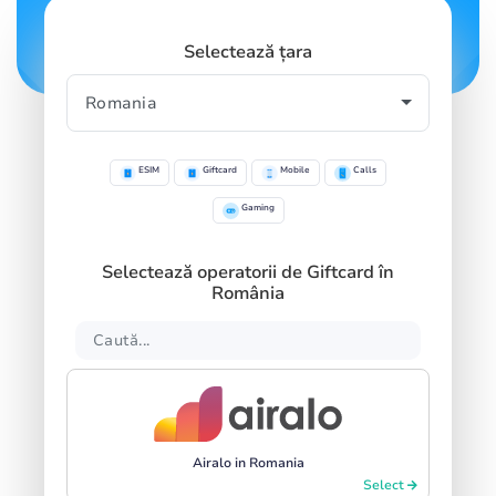
Selectează țara
ESIM
Giftcard
Mobile
Calls
Gaming
Selectează operatorii de Giftcard în
România
Airalo in Romania
Select