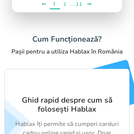
1
...
2
11
Cum Funcționează?
Pașii pentru a utiliza Hablax în România
Ghid rapid despre cum să
folosești Hablax
Hablax îți permite să cumperi carduri
cadou online rapid și ușor. Doar