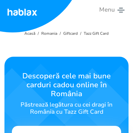
Menu
Acasă
Acasă
Romania
Giftcard
Tazz Gift Card
Tarife
Servicii
Contactează-
Descoperă cele mai bune
ne
carduri cadou online în
România
Română
Păstrează legătura cu cei dragi în
România cu Tazz Gift Card
SIGN IN
SIGN UP