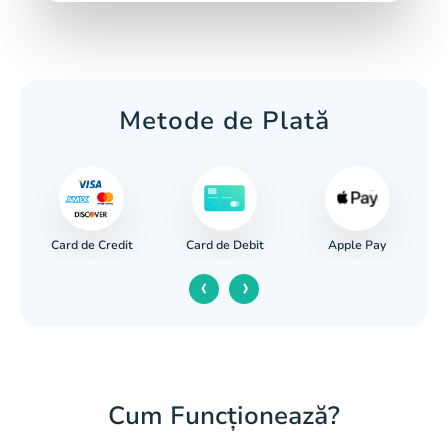
Metode de Plată
Card de Credit
Apple Pay
r
Card de Debit
‹
›
Cum Funcționează?