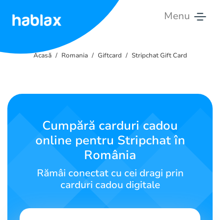
Menu
Acasă
Acasă
Romania
Giftcard
Stripchat Gift Card
Tarife
Servicii
Contactează-
Cumpără carduri cadou
ne
online pentru Stripchat în
România
Română
Rămâi conectat cu cei dragi prin
carduri cadou digitale
SIGN IN
SIGN UP