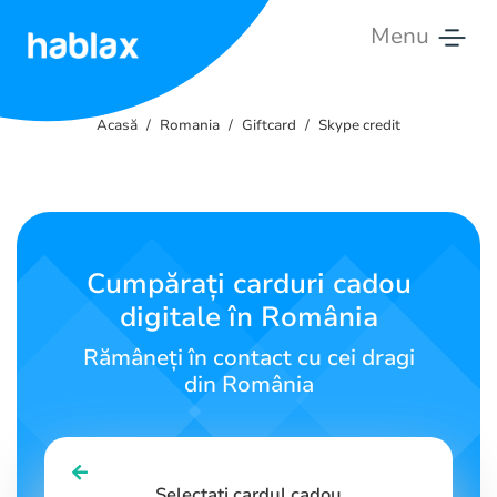
Menu
Acasă
Acasă
Romania
Giftcard
Skype credit
Tarife
Servicii
Contactați-
Cumpărați carduri cadou
ne
digitale în România
Română
Rămâneți în contact cu cei dragi
din România
SIGN IN
SIGN UP
Selectați cardul cadou