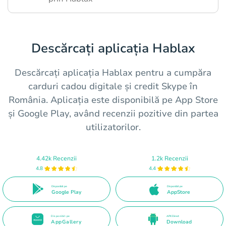
Descărcați aplicația Hablax
Descărcați aplicația Hablax pentru a cumpăra
carduri cadou digitale și credit Skype în
România. Aplicația este disponibilă pe App Store
și Google Play, având recenzii pozitive din partea
utilizatorilor.
4.42k Recenzii
1.2k Recenzii
4.8
4.4
Disponibil pe
Disponibil pe
Google Play
AppStore
Disponibil pe
APK Direct
AppGallery
Download