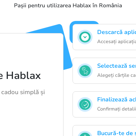
Pașii pentru utilizarea Hablax în România
Descarcă apli
Accesați aplicația
Selectează ser
re Hablax
Alegeți cărțile c
i cadou simplă și
Finalizează ach
Confirmați detalii
Bucură-te de s