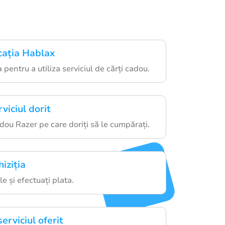
cația Hablax
 pentru a utiliza serviciul de cărți cadou.
viciul dorit
adou Razer pe care doriți să le cumpărați.
iziția
le și efectuați plata.
erviciul oferit