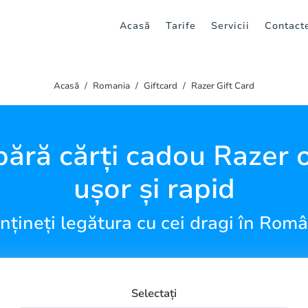
Acasă
Tarife
Servicii
Contact
Acasă
Romania
Giftcard
Razer Gift Card
ără cărți cadou Razer o
ușor și rapid
țineți legătura cu cei dragi în Rom
Selectați