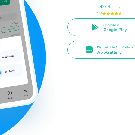
4.42k Recenzii
4.8
Disponibil în
Google Play
Disponibil în App Gallery
AppGallery