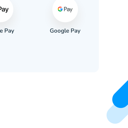
e Pay
Google Pay
Pa