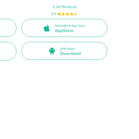
1.2k Recenzii
4.4
Disponibil în App Store
AppStore
APK Direct
Download