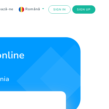
ează-ne
Română
SIGN IN
SIGN UP
nline
ânia