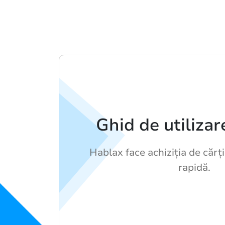
Ghid de utiliza
Hablax face achiziția de cărț
rapidă.