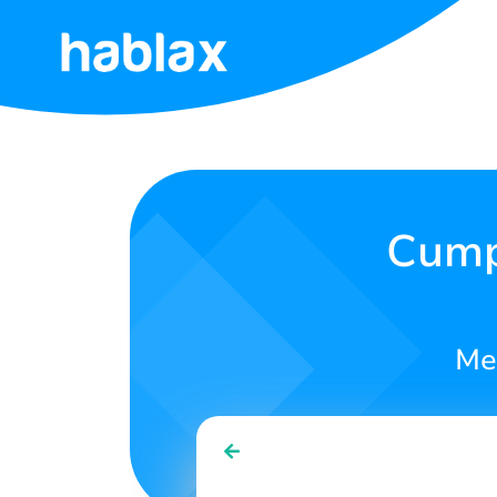
Acasă
Tarife
Servicii
Cump
Contactează-
ne
Men
Română
SIGN IN
SIGN UP