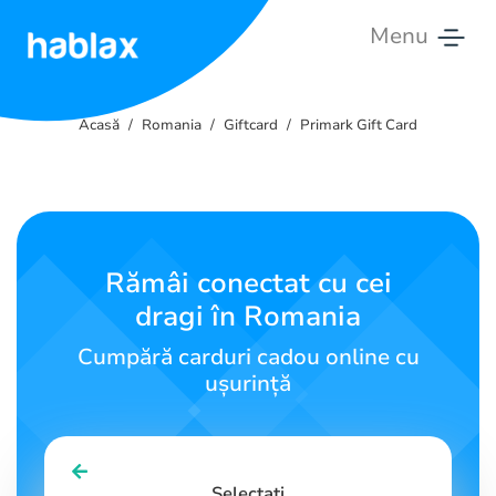
Menu
Acasă
Acasă
Romania
Giftcard
Primark Gift Card
Tarife
Servicii
Contactează-
Rămâi conectat cu cei
ne
dragi în Romania
Română
Cumpără carduri cadou online cu
ușurință
SIGN IN
SIGN UP
Selectați