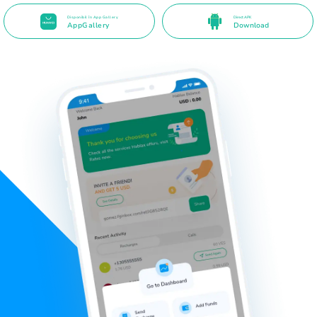
Disponibil în App Gallery
Direct APK
AppGallery
Download