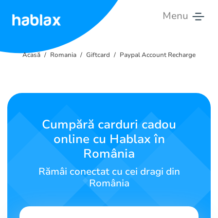
Menu
Acasă
Acasă
Romania
Giftcard
Paypal Account Recharge
Tarife
Servicii
Contactează-
Cumpără carduri cadou
ne
online cu Hablax în
România
Română
Rămâi conectat cu cei dragi din
România
SIGN IN
SIGN UP