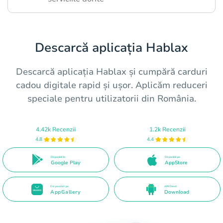
Descarcă aplicația Hablax
Descarcă aplicația Hablax și cumpără carduri
cadou digitale rapid și ușor. Aplicăm reduceri
speciale pentru utilizatorii din România.
4.42k Recenzii
1.2k Recenzii
4.8
4.4
Disponibil în
Disponibil pe
Google Play
AppStore
Disponibil pe
APK Direct
AppGallery
Download