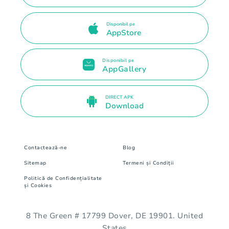
Disponibil pe
AppStore
Disponibil pe
AppGallery
DIRECT APK
Download
Contactează-ne
Blog
Sitemap
Termeni și Condiții
Politică de Confidențialitate
și Cookies
8 The Green # 17799 Dover, DE 19901. United
States