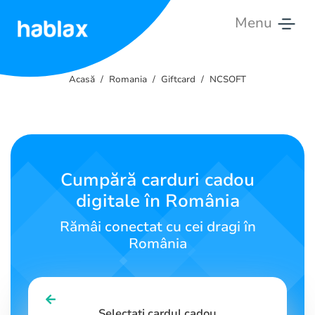
Menu
Acasă
Acasă
Romania
Giftcard
NCSOFT
Tarife
Servicii
Contactează-
Cumpără carduri cadou
ne
digitale în România
Română
Rămâi conectat cu cei dragi în
România
SIGN IN
SIGN UP
Selectați cardul cadou