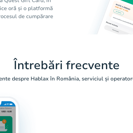
a Quest Gift Card, în
ce oră și o platformă
 procesul de cumpărare
Întrebări frecvente
vente despre Hablax în România, serviciul și operatoru