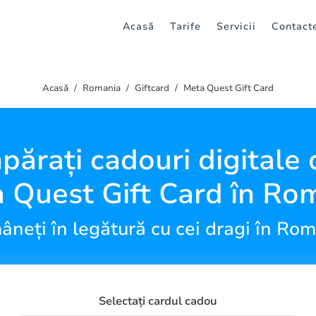
Acasă
Tarife
Servicii
Contact
Acasă
Romania
Giftcard
Meta Quest Gift Card
ărați cadouri digitale 
 Quest Gift Card în Ro
neți în legătură cu cei dragi în Ro
Selectați cardul cadou