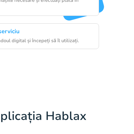
ațiile necesare și efectuați plata în
serviciu
oul digital și începeți să îl utilizați.
plicația Hablax