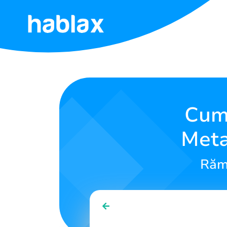
Acasă
Tarife
Servicii
Cump
Meta
Contactează-
ne
Rămâ
Română
SIGN IN
SIGN UP