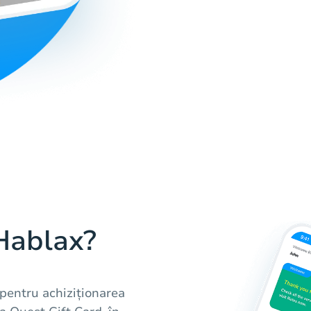
 Hablax?
 pentru achiziționarea