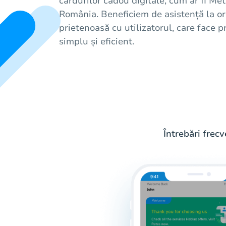
cardurilor cadou digitale, cum ar fi Met
România. Beneficiem de asistență la ori
prietenoasă cu utilizatorul, care face
simplu și eficient.
Întrebări frec