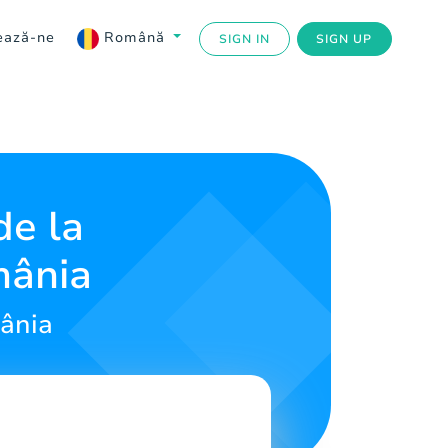
ează-ne
Română
SIGN IN
SIGN UP
de la
mânia
mânia