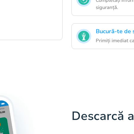
Completați inform
siguranță.
Bucură-te de 
Primiți imediat cad
Descarcă a