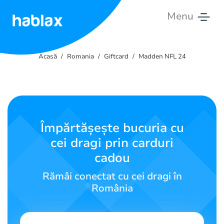
Menu
Acasă
Acasă
Romania
Giftcard
Madden NFL 24
Tarife
Servicii
Contactează-
Împărtășește bucuria cu
ne
cei dragi prin carduri
cadou
Română
Rămâi conectat cu cei dragi în
România
SIGN IN
SIGN UP