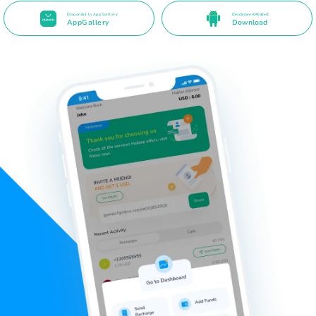
Disponibil în App Gallery
Descărcare APK direct
AppGallery
Download