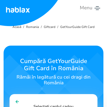
Menu
Acasă
Acasă
Romania
Giftcard
GetYourGuide Gift Card
Tarife
Servicii
Contactați-
Cumpără GetYourGuide
ne
Gift Card în România
Română
Rămâi în legătură cu cei dragi din
România
SIGN IN
SIGN UP
Selectați cardul cadou