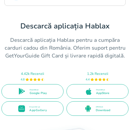
Descarcă aplicația Hablax
Descarcă aplicația Hablax pentru a cumpăra
carduri cadou din România. Oferim suport pentru
GetYourGuide Gift Card și livrare rapidă digitală.
4.42k Recenzii
1.2k Recenzii
4.8
4.4
Disponibil pe
Disponibil pe
Google Play
AppStore
Disponibil pe
APK Direct
AppGallery
Download